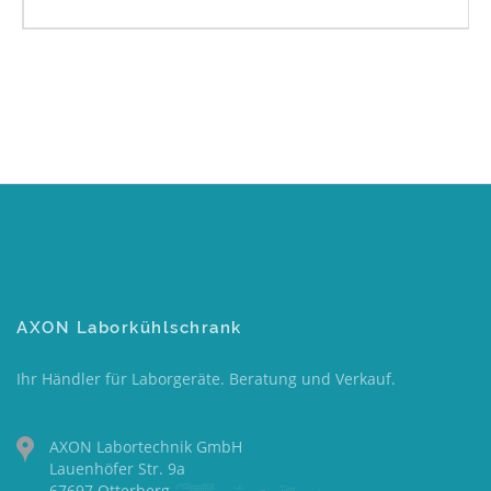
AXON Laborkühlschrank
Ihr Händler für Laborgeräte. Beratung und Verkauf.
AXON Labortechnik GmbH
Lauenhöfer Str. 9a
67697 Otterberg