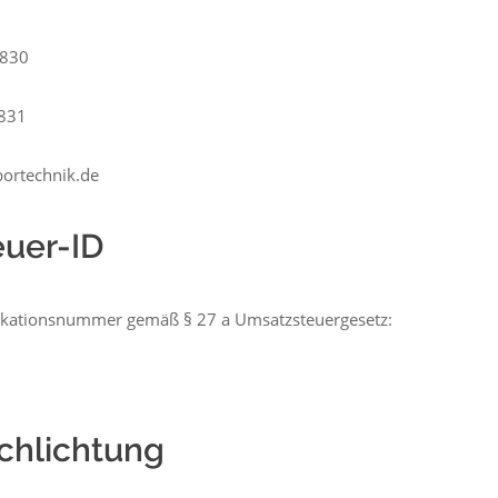
4830
4831
bortechnik.de
uer-ID
fikationsnummer gemäß § 27 a Umsatzsteuergesetz:
schlichtung