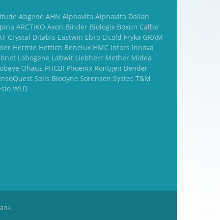
titude Abgene AHN Alphavita Alphavita Dalian
lpina ARCTIKO Axon Binder Biologix Boxun Calbe
T Crystal Ditabis Eastwin Ebro Elcold Fryka GRAM
aier Hermle Hettich Benelux HMC Infors Innova
abnet Labogene Labwit Liebherr Mether Midea
obeye Ohaus PHCBI Phoenix Röntgen Bender
ensoQuest Solis Biodyne Sorensen Systec T&M
esto WLD
rank