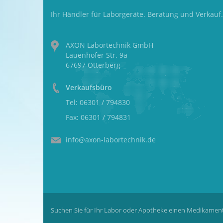
Ihr Händler für Laborgeräte. Beratung und Verkauf.
AXON Labortechnik GmbH
Lauenhöfer Str. 9a
67697 Otterberg
Verkaufsbüro
Tel: 06301 / 794830
Fax: 06301 / 794831
info@axon-labortechnik.de
Suchen Sie für Ihr Labor oder Apotheke einen Medikament