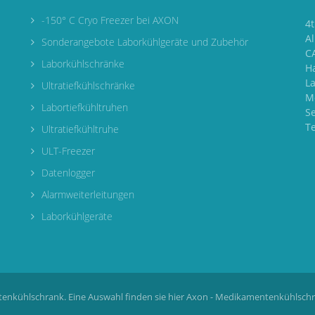
-150° C Cryo Freezer bei AXON
4
A
Sonderangebote Laborkühlgeräte und Zubehör
CA
Laborkühlschränke
H
L
Ultratiefkühlschränke
M
Labortiefkühltruhen
S
T
Ultratiefkühltruhe
ULT-Freezer
Datenlogger
Alarmweiterleitungen
Laborkühlgeräte
enkühlschrank. Eine Auswahl finden sie hier
Axon - Medikamentenkühlsch