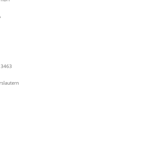
A
B 3463
rslautern