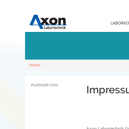
LABORKÜ
Home
multinett-cms
Impres
Axon Labortechnik 