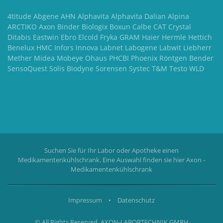
4titude Abgene AHN Alphavita Alphavita Dalian Alpina
ARCTIKO Axon Binder Biologix Boxun Calbe CAT Crystal
Ditabis Eastwin Ebro Elcold Fryka GRAM Haier Hermle Hettich
Benelux HMC Infors Innova Labnet Labogene Labwit Liebherr
Mether Midea Mobeye Ohaus PHCBI Phoenix Röntgen Bender
SensoQuest Solis Biodyne Sorensen Systec T&M Testo WLD
Suchen Sie für Ihr Labor oder Apotheke einen
Medikamentenkühlschrank. Eine Auswahl finden sie hier
Axon -
Medikamentenkühlschrank
Impressum
•
Datenschutz
© All Rights Reserved, AXON-LABORTECHNIK GMBH