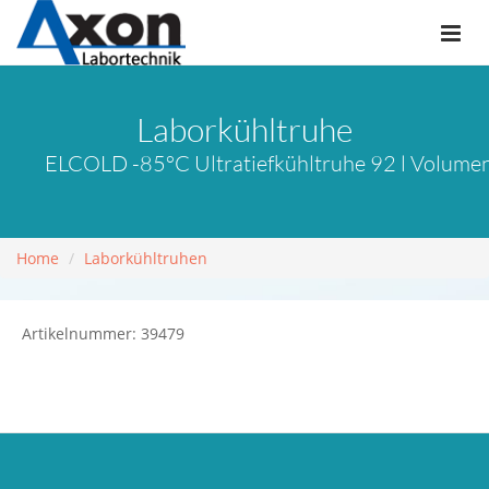
Laborkühltruhe
ELCOLD -85°C Ultratiefkühltruhe 92 l Volume
Home
Laborkühltruhen
Artikelnummer: 39479