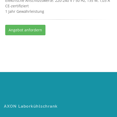
Elektrische Anschlusswerte: 220-240 V / 50 Hz, 135 W, 1,03 A
CE-zertifiziert
1 Jahr Gewährleistung
Angebot anfordern
AXON Laborkühlschrank