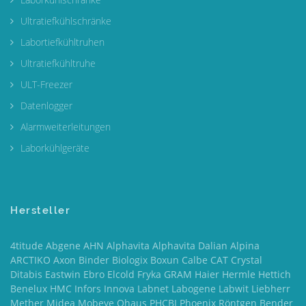
Ultratiefkühlschränke
Labortiefkühltruhen
Ultratiefkühltruhe
ULT-Freezer
Datenlogger
Alarmweiterleitungen
Laborkühlgeräte
Hersteller
4titude Abgene AHN Alphavita Alphavita Dalian Alpina
ARCTIKO Axon Binder Biologix Boxun Calbe CAT Crystal
Ditabis Eastwin Ebro Elcold Fryka GRAM Haier Hermle Hettich
Benelux HMC Infors Innova Labnet Labogene Labwit Liebherr
Mether Midea Mobeye Ohaus PHCBI Phoenix Röntgen Bender