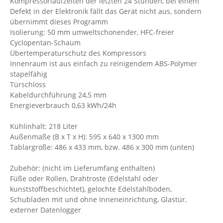
Kompressorlaufzeiten der letzten 24 Stunden, bei einem
Defekt in der Elektronik fällt das Gerät nicht aus, sondern
übernimmt dieses Programm
Isolierung: 50 mm umweltschonender, HFC-freier
Cyclopentan-Schaum
Übertemperaturschutz des Kompressors
Innenraum ist aus einfach zu reinigendem ABS-Polymer
stapelfähig
Türschloss
Kabeldurchführung 24,5 mm
Energieverbrauch 0,63 kWh/24h
Kühlinhalt: 218 Liter
Außenmaße (B x T x H): 595 x 640 x 1300 mm
Tablargröße: 486 x 433 mm, bzw. 486 x 300 mm (unten)
Zubehör: (nicht im Lieferumfang enthalten)
Füße oder Rollen, Drahtroste (Edelstahl oder
kunststoffbeschichtet), gelochte Edelstahlböden,
Schubladen mit und ohne Inneneinrichtung, Glastür,
externer Datenlogger