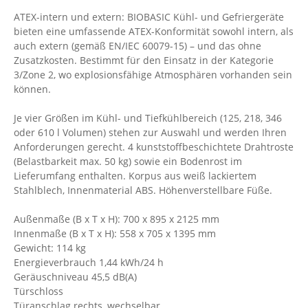
ATEX-intern und extern: BIOBASIC Kühl- und Gefriergeräte
bieten eine umfassende ATEX-Konformität sowohl intern, als
auch extern (gemäß EN/IEC 60079-15) – und das ohne
Zusatzkosten. Bestimmt für den Einsatz in der Kategorie
3/Zone 2, wo explosionsfähige Atmosphären vorhanden sein
können.
Je vier Größen im Kühl- und Tiefkühlbereich (125, 218, 346
oder 610 l Volumen) stehen zur Auswahl und werden Ihren
Anforderungen gerecht. 4 kunststoffbeschichtete Drahtroste
(Belastbarkeit max. 50 kg) sowie ein Bodenrost im
Lieferumfang enthalten. Korpus aus weiß lackiertem
Stahlblech, Innenmaterial ABS. Höhenverstellbare Füße.
Außenmaße (B x T x H): 700 x 895 x 2125 mm
Innenmaße (B x T x H): 558 x 705 x 1395 mm
Gewicht: 114 kg
Energieverbrauch 1,44 kWh/24 h
Geräuschniveau 45,5 dB(A)
Türschloss
Türanschlag rechts, wechselbar