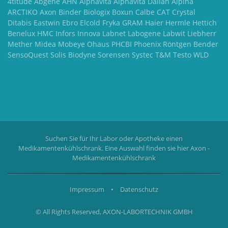
4titude Abgene AHN Alphavita Alphavita Dalian Alpina
ARCTIKO Axon Binder Biologix Boxun Calbe CAT Crystal
Ditabis Eastwin Ebro Elcold Fryka GRAM Haier Hermle Hettich
Benelux HMC Infors Innova Labnet Labogene Labwit Liebherr
Mether Midea Mobeye Ohaus PHCBI Phoenix Röntgen Bender
SensoQuest Solis Biodyne Sorensen Systec T&M Testo WLD
Suchen Sie für Ihr Labor oder Apotheke einen
Medikamentenkühlschrank. Eine Auswahl finden sie hier
Axon -
Medikamentenkühlschrank
Impressum
•
Datenschutz
© All Rights Reserved, AXON-LABORTECHNIK GMBH