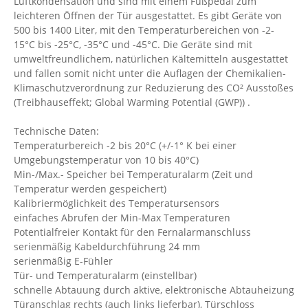
Luftkondensation und sind mit einem Fußpedal zum
leichteren Öffnen der Tür ausgestattet. Es gibt Geräte von
500 bis 1400 Liter, mit den Temperaturbereichen von -2-
15°C bis -25°C, -35°C und -45°C. Die Geräte sind mit
umweltfreundlichem, natürlichen Kältemitteln ausgestattet
und fallen somit nicht unter die Auflagen der Chemikalien-
Klimaschutzverordnung zur Reduzierung des CO² Ausstoßes
(Treibhauseffekt; Global Warming Potential (GWP)) .
Technische Daten:
Temperaturbereich -2 bis 20°C (+/-1° K bei einer
Umgebungstemperatur von 10 bis 40°C)
Min-/Max.- Speicher bei Temperaturalarm (Zeit und
Temperatur werden gespeichert)
Kalibriermöglichkeit des Temperatursensors
einfaches Abrufen der Min-Max Temperaturen
Potentialfreier Kontakt für den Fernalarmanschluss
serienmäßig Kabeldurchführung 24 mm
serienmäßig E-Fühler
Tür- und Temperaturalarm (einstellbar)
schnelle Abtauung durch aktive, elektronische Abtauheizung
Türanschlag rechts (auch links lieferbar), Türschloss