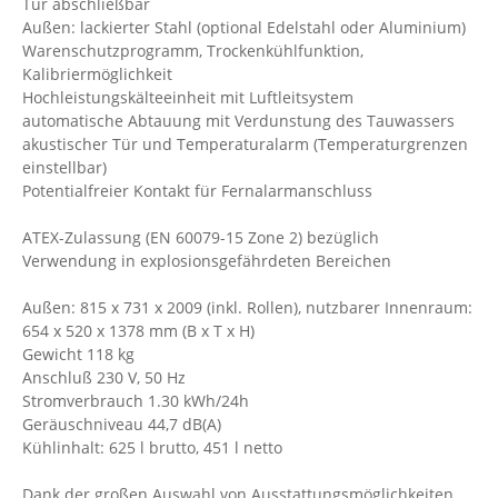
Tür abschließbar
Außen: lackierter Stahl (optional Edelstahl oder Aluminium)
Warenschutzprogramm, Trockenkühlfunktion,
Kalibriermöglichkeit
Hochleistungskälteeinheit mit Luftleitsystem
automatische Abtauung mit Verdunstung des Tauwassers
akustischer Tür und Temperaturalarm (Temperaturgrenzen
einstellbar)
Potentialfreier Kontakt für Fernalarmanschluss
ATEX-Zulassung (EN 60079-15 Zone 2) bezüglich
Verwendung in explosionsgefährdeten Bereichen
Außen: 815 x 731 x 2009 (inkl. Rollen), nutzbarer Innenraum:
654 x 520 x 1378 mm (B x T x H)
Gewicht 118 kg
Anschluß 230 V, 50 Hz
Stromverbrauch 1.30 kWh/24h
Geräuschniveau 44,7 dB(A)
Kühlinhalt: 625 l brutto, 451 l netto
Dank der großen Auswahl von Ausstattungsmöglichkeiten