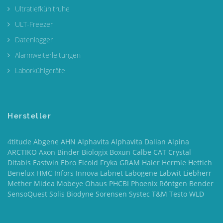
Ultratiefkühltruhe
ULT-Freezer
Datenlogger
Alarmweiterleitungen
Laborkühlgeräte
Hersteller
4titude Abgene AHN Alphavita Alphavita Dalian Alpina
ARCTIKO Axon Binder Biologix Boxun Calbe CAT Crystal
Ditabis Eastwin Ebro Elcold Fryka GRAM Haier Hermle Hettich
Benelux HMC Infors Innova Labnet Labogene Labwit Liebherr
Mether Midea Mobeye Ohaus PHCBI Phoenix Röntgen Bender
SensoQuest Solis Biodyne Sorensen Systec T&M Testo WLD