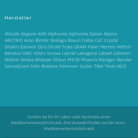
Hersteller
4titude Abgene AHN Alphavita Alphavita Dalian Alpina
ARCTIKO Axon Binder Biologix Boxun Calbe CAT Crystal
Ditabis Eastwin Ebro Elcold Fryka GRAM Haier Hermle Hettich
Benelux HMC Infors Innova Labnet Labogene Labwit Liebherr
Mether Midea Mobeye Ohaus PHCBI Phoenix Röntgen Bender
SensoQuest Solis Biodyne Sorensen Systec T&M Testo WLD
Suchen Sie für Ihr Labor oder Apotheke einen
Medikamentenkühlschrank. Eine Auswahl finden sie hier
Axon -
Medikamentenkühlschrank