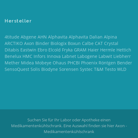
Hersteller
4titude Abgene AHN Alphavita Alphavita Dalian Alpina
ARCTIKO Axon Binder Biologix Boxun Calbe CAT Crystal
Ditabis Eastwin Ebro Elcold Fryka GRAM Haier Hermle Hettich
Benelux HMC Infors Innova Labnet Labogene Labwit Liebherr
Mether Midea Mobeye Ohaus PHCBI Phoenix Röntgen Bender
SensoQuest Solis Biodyne Sorensen Systec T&M Testo WLD
Suchen Sie für Ihr Labor oder Apotheke einen
Medikamentenkühlschrank. Eine Auswahl finden sie hier
Axon -
Medikamentenkühlschrank