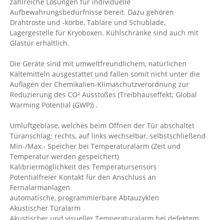
zahlreiche Lösungen für individuelle
Aufbewahrungsbedürfnisse bereit. Dazu gehören
Drahtroste und -körbe, Tablare und Schublade,
Lagergestelle für Kryoboxen. Kühlschränke sind auch mit
Glastür erhältlich.
Die Geräte sind mit umweltfreundlichem, natürlichen
Kältemitteln ausgestattet und fallen somit nicht unter die
Auflagen der Chemikalien-Klimaschutzverordnung zur
Reduzierung des CO² Ausstoßes (Treibhauseffekt; Global
Warming Potential (GWP)) .
Umluftgebläse, welches beim Öffnen der Tür abschaltet
Türanschlag: rechts, auf links wechselbar, selbstschließend
Min-/Max.- Speicher bei Temperaturalarm (Zeit und
Temperatur werden gespeichert)
Kalibriermöglichkeit des Temperatursensors
Potentialfreier Kontakt für den Anschluss an
Fernalarmanlagen
automatische, programmierbare Abtauzyklen
Akustischer Türalarm
Akustischer und visueller Temperaturalarm bei defektem