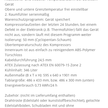
Gerät
Obere und untere Grenztemperatur frei einstellbar
2. Raumfühler serienmäßig
Warenschutzprogramm: Gerät speichert
Kompressorlaufzeiten der letzten 24 Stunden, bei einem
Defekt in der Elektronik (z.B. Thermofühler) fällt das Gerät
nicht aus, sondern läuft mit diesem Programm weiter
Isolierung: 50 mm (Cyclopentan-Schaum)
Übertemperaturschutz des Kompressors
Innenraum ist aus einfach zu reinigendem ABS-Polymer
Türschloss
Kabeldurchführung 24,5 mm
ATEX Zulassung nach ATEX EN 60079-15 Zone 2
Kühlinhalt: 346 Liter
Außenmaße (B x T x H): 595 x 640 x 1901 mm
Tablargröße: 486 x 433 mm, bzw. 486 x 300 mm (unten)
Energieverbrauch 0,73 kWh/24 h
Zubehör: (nicht im Lieferumfang enthalten)
Drahtroste (Edelstahl oder kunststoffbeschichtet), gelochte
Edelstahlböden, Schubladen mit und ohne