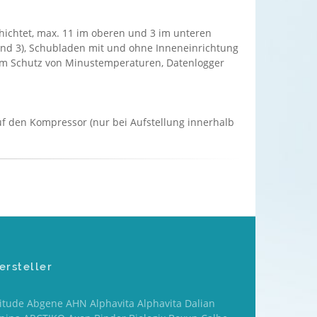
chichtet, max. 11 im oberen und 3 im unteren
und 3), Schubladen mit und ohne Inneneinrichtung
 zum Schutz von Minustemperaturen, Datenlogger
 auf den Kompressor (nur bei Aufstellung innerhalb
ersteller
titude Abgene AHN Alphavita Alphavita Dalian