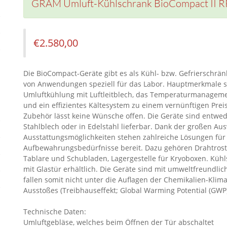
GRAM Umluft-Kühlschrank BioCompact II RR 
€
2.580,00
Die BioCompact-Geräte gibt es als Kühl- bzw. Gefrierschränk
von Anwendungen speziell für das Labor. Hauptmerkmale s
Umluftkühlung mit Luftleitblech, das Temperaturmanagemen
und ein effizientes Kältesystem zu einem vernünftigen Preis
Zubehör lässt keine Wünsche offen. Die Geräte sind entwe
Stahlblech oder in Edelstahl lieferbar. Dank der großen Au
Ausstattungsmöglichkeiten stehen zahlreiche Lösungen für 
Aufbewahrungsbedürfnisse bereit. Dazu gehören Drahtrost
Tablare und Schubladen, Lagergestelle für Kryoboxen. Küh
mit Glastür erhältlich. Die Geräte sind mit umweltfreundlic
fallen somit nicht unter die Auflagen der Chemikalien-Kl
Ausstoßes (Treibhauseffekt; Global Warming Potential (GWP)
Technische Daten:
Umluftgebläse, welches beim Öffnen der Tür abschaltet