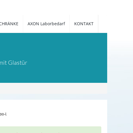
CHRÄNKE
AXON Laborbedarf
KONTAKT
it Glastür
00-l