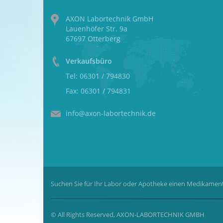
AXON Labortechnik GmbH
Lauenhöfer Str. 9a
67697 Otterberg
Verkaufsbüro
Tel: 06301 / 794830
Fax: 06301 / 794831
info@axon-labortechnik.de
Suchen Sie für Ihr Labor oder Apotheke einen Medikament
© All Rights Reserved, AXON-LABORTECHNIK GMBH