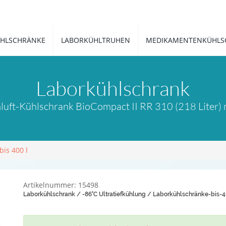
HLSCHRÄNKE
LABORKÜHLTRUHEN
MEDIKAMENTENKÜHLS
Laborkühlschrank
ft-Kühlschrank BioCompact II RR 310 (218 Liter) m
is 400 l
Artikelnummer: 15498
Laborkühlschrank / -86°C Ultratiefkühlung / Laborkühlschränke-bis-4