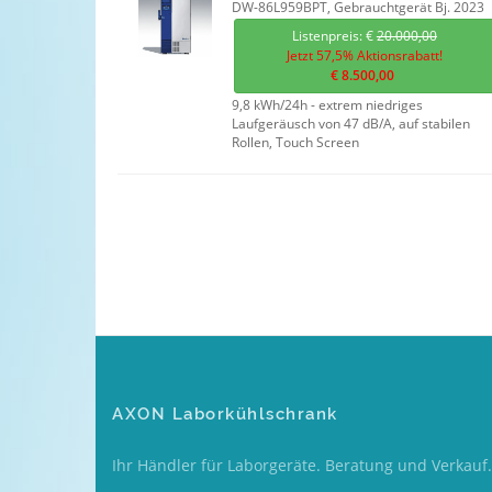
DW-86L959BPT, Gebrauchtgerät Bj. 2023
Listenpreis: €
20.000,00
Jetzt 57,5% Aktionsrabatt!
€ 8.500,00
9,8 kWh/24h - extrem niedriges
Laufgeräusch von 47 dB/A, auf stabilen
Rollen, Touch Screen
AXON Laborkühlschrank
Ihr Händler für Laborgeräte. Beratung und Verkauf.