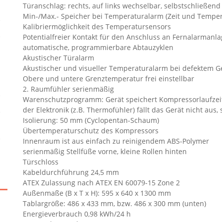
Türanschlag: rechts, auf links wechselbar, selbstschließend
Min-/Max.- Speicher bei Temperaturalarm (Zeit und Temper
Kalibriermöglichkeit des Temperatursensors
Potentialfreier Kontakt für den Anschluss an Fernalarmanl
automatische, programmierbare Abtauzyklen
Akustischer Türalarm
Akustischer und visueller Temperaturalarm bei defektem G
Obere und untere Grenztemperatur frei einstellbar
2. Raumfühler serienmäßig
Warenschutzprogramm: Gerät speichert Kompressorlaufzeite
der Elektronik (z.B. Thermofühler) fällt das Gerät nicht au
Isolierung: 50 mm (Cyclopentan-Schaum)
Übertemperaturschutz des Kompressors
Innenraum ist aus einfach zu reinigendem ABS-Polymer
serienmäßig Stellfüße vorne, kleine Rollen hinten
Türschloss
Kabeldurchführung 24,5 mm
ATEX Zulassung nach ATEX EN 60079-15 Zone 2
Außenmaße (B x T x H): 595 x 640 x 1300 mm
Tablargröße: 486 x 433 mm, bzw. 486 x 300 mm (unten)
Energieverbrauch 0,98 kWh/24 h