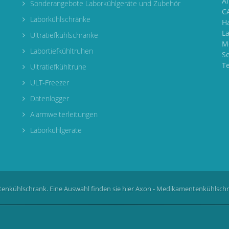
A
Sonderangebote Laborkühlgeräte und Zubehör
CA
Laborkühlschränke
H
L
Ultratiefkühlschränke
M
Labortiefkühltruhen
S
T
Ultratiefkühltruhe
ULT-Freezer
Datenlogger
Alarmweiterleitungen
Laborkühlgeräte
enkühlschrank. Eine Auswahl finden sie hier
Axon - Medikamentenkühlsch