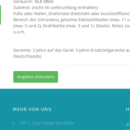
Geräusch: 36,8 dB(A)
Zubehör: (nicht im Lieferumfang enthalten)
Füße oder Rollen, Drahtroste (Edelstahl oder kunststoffbes
Bereich des Schrankes), gelochte Edelstahlböden (max. 11 
(max. 5 und 2), Drahtkörbe (max. 3 und 1), Glastür, Relais
u.v.m.
Garantie: 3 Jahre auf das Gerät, 5 Jahre Ersatzteilgarantie
Deutschlands)
Angebot anfordern
MEHR VON UNS
H
-150° C Cryo Freezer bei AXON
4