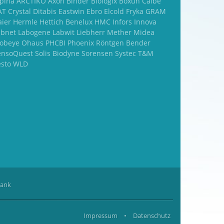
lpina ARCTIKO Axon Binder Biologix Boxun Calbe
T Crystal Ditabis Eastwin Ebro Elcold Fryka GRAM
aier Hermle Hettich Benelux HMC Infors Innova
abnet Labogene Labwit Liebherr Mether Midea
obeye Ohaus PHCBI Phoenix Röntgen Bender
ensoQuest Solis Biodyne Sorensen Systec T&M
esto WLD
rank
Impressum
•
Datenschutz