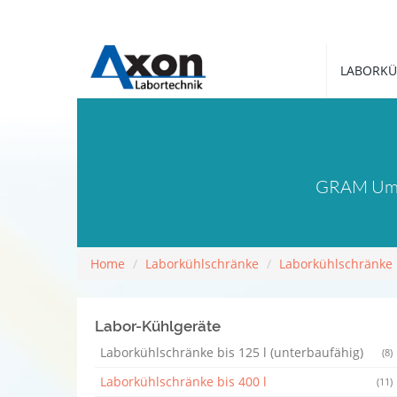
LABORKÜ
GRAM Umlu
Home
Laborkühlschränke
Laborkühlschränke b
Labor-Kühlgeräte
Laborkühlschränke bis 125 l (unterbaufähig)
(8)
Laborkühlschränke bis 400 l
(11)