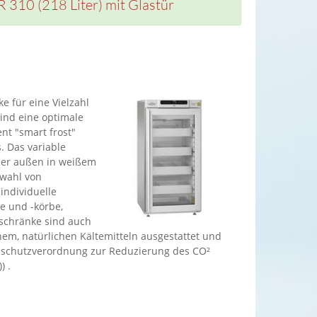
310 (218 Liter) mit Glastür
e für eine Vielzahl
ind eine optimale
t "smart frost"
. Das variable
der außen in weißem
swahl von
individuelle
e und -körbe,
lschränke sind auch
hem, natürlichen Kältemitteln ausgestattet und
imaschutzverordnung zur Reduzierung des CO²
) .