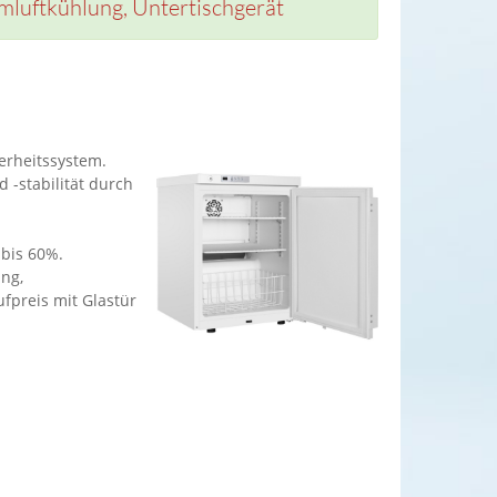
luftkühlung, Untertischgerät
erheitssystem.
 -stabilität durch
bis 60%.
ng,
fpreis mit Glastür