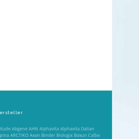
ersteller
titude Abgene AHN Alphavita Alphavita Dalian
lpina ARCTIKO Axon Binder Biologix Boxun Calbe