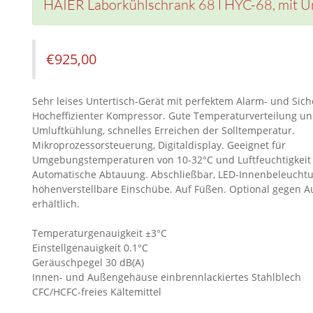
HAIER Laborkühlschrank 68 l HYC-68, mit Um
€
925,00
Sehr leises Untertisch-Gerät mit perfektem Alarm- und Sich
Hocheffizienter Kompressor. Gute Temperaturverteilung und
Umluftkühlung, schnelles Erreichen der Solltemperatur.
Mikroprozessorsteuerung, Digitaldisplay. Geeignet für
Umgebungstemperaturen von 10-32°C und Luftfeuchtigkeit 
Automatische Abtauung. Abschließbar, LED-Innenbeleuchtu
höhenverstellbare Einschübe. Auf Füßen. Optional gegen Au
erhältlich.
Temperaturgenauigkeit ±3°C
Einstellgenauigkeit 0.1°C
Geräuschpegel 30 dB(A)
Innen- und Außengehäuse einbrennlackiertes Stahlblech
CFC/HCFC-freies Kältemittel