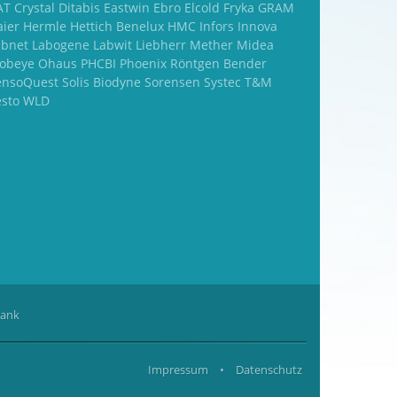
T Crystal Ditabis Eastwin Ebro Elcold Fryka GRAM
aier Hermle Hettich Benelux HMC Infors Innova
abnet Labogene Labwit Liebherr Mether Midea
obeye Ohaus PHCBI Phoenix Röntgen Bender
ensoQuest Solis Biodyne Sorensen Systec T&M
esto WLD
rank
Impressum
•
Datenschutz