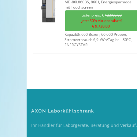
MD-86L860BS, 860 l, Energiesparmodell
mit Touchscreen
Listenpreis: €
13.900,00
Jetzt 30% Aktionsrabatt!
€ 9.730,00
Kapazität 600 Boxen, 60.000 Proben,
Stromverbrauch 6,9 kWh/Tag bei -80°C,
ENERGYSTAR
AXON Laborkühlschrank
Ihr Händler für Laborgeräte. Beratung und Verkauf.