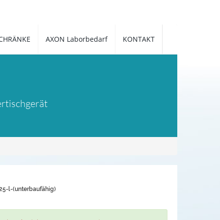
CHRÄNKE
AXON Laborbedarf
KONTAKT
rtischgerät
25-l-(unterbaufähig)