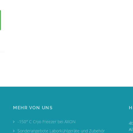
MEHR VON UNS
H
-150° C Cryo Freezer bei AXON
4
A
Sonderangebote Laborkühlgeräte und Zubehör