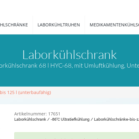
HLSCHRÄNKE
LABORKÜHLTRUHEN
MEDIKAMENTENKÜHLS
Laborkühlschrank
rkühlschrank 68 l HYC-68, mit Umluftkühlung, Unte
is 125 l (unterbaufähig)
Artikelnummer: 17651
Laborkühlschrank / -86°C Ultratiefkühlung / Laborkühlschränke-bis-1