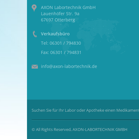
AXON Labortechnik GmbH
Lauenhöfer Str. 9a
67697 Otterberg
Verkaufsbüro
Tel: 06301 / 794830
Fax: 06301 / 794831
info@axon-labortechnik.de
Suchen Sie für Ihr Labor oder Apotheke einen Medikament
© All Rights Reserved, AXON-LABORTECHNIK GMBH