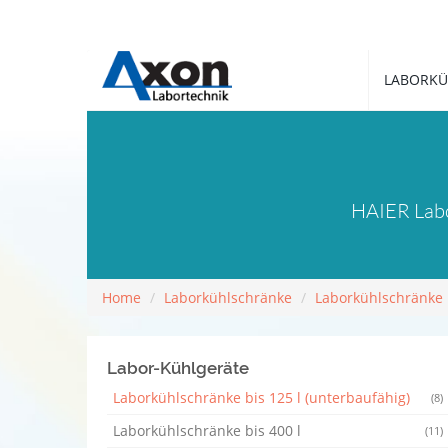
LABORKÜ
HAIER Labo
Home
Laborkühlschränke
Laborkühlschränke b
Labor-Kühlgeräte
Laborkühlschränke bis 125 l (unterbaufähig)
(8)
Laborkühlschränke bis 400 l
(11)