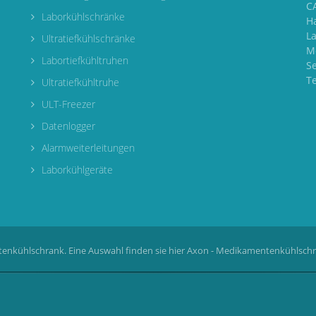
CA
Laborkühlschränke
H
L
Ultratiefkühlschränke
M
Labortiefkühltruhen
S
T
Ultratiefkühltruhe
ULT-Freezer
Datenlogger
Alarmweiterleitungen
Laborkühlgeräte
enkühlschrank. Eine Auswahl finden sie hier
Axon - Medikamentenkühlsch