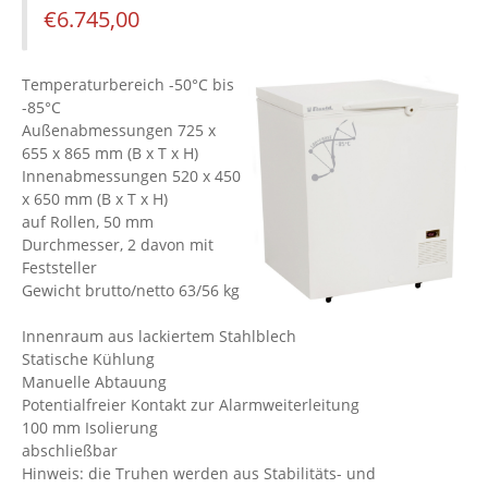
€
6.745,00
Temperaturbereich -50°C bis
-85°C
Außenabmessungen 725 x
655 x 865 mm (B x T x H)
Innenabmessungen 520 x 450
x 650 mm (B x T x H)
auf Rollen, 50 mm
Durchmesser, 2 davon mit
Feststeller
Gewicht brutto/netto 63/56 kg
Innenraum aus lackiertem Stahlblech
Statische Kühlung
Manuelle Abtauung
Potentialfreier Kontakt zur Alarmweiterleitung
100 mm Isolierung
abschließbar
Hinweis: die Truhen werden aus Stabilitäts- und