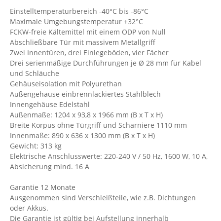
Einstelltemperaturbereich -40°C bis -86°C
Maximale Umgebungstemperatur +32°C
FCKW-freie Kältemittel mit einem ODP von Null
Abschließbare Tür mit massivem Metallgriff
Zwei Innentüren, drei Einlegeböden, vier Fächer
Drei serienmäßige Durchführungen je Ø 28 mm für Kabel
und Schläuche
Gehäuseisolation mit Polyurethan
Außengehäuse einbrennlackiertes Stahlblech
Innengehäuse Edelstahl
Außenmaße: 1204 x 93,8 x 1966 mm (B x T x H)
Breite Korpus ohne Türgriff und Scharniere 1110 mm
Innenmaße: 890 x 636 x 1300 mm (B x T x H)
Gewicht: 313 kg
Elektrische Anschlusswerte: 220-240 V / 50 Hz, 1600 W, 10 A,
Absicherung mind. 16 A
Garantie 12 Monate
Ausgenommen sind Verschleißteile, wie z.B. Dichtungen
oder Akkus.
Die Garantie ist gültig bei Aufstellung innerhalb