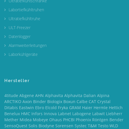
Ultratiefkühlschränke
Labortiefkühltruhen
Ultratiefkühltruhe
ULT-Freezer
Datenlogger
Alarmweiterleitungen
Laborkühlgeräte
Hersteller
4titude Abgene AHN Alphavita Alphavita Dalian Alpina
ARCTIKO Axon Binder Biologix Boxun Calbe CAT Crystal
Ditabis Eastwin Ebro Elcold Fryka GRAM Haier Hermle Hettich
Benelux HMC Infors Innova Labnet Labogene Labwit Liebherr
Mether Midea Mobeye Ohaus PHCBI Phoenix Röntgen Bender
SensoQuest Solis Biodyne Sorensen Systec T&M Testo WLD