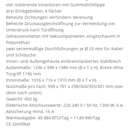
vier isolierende Innentüren mit Gummidichtlippe
drei Einlegeböden, 4 Fächer
Beheizte Dichtungen verhindern Vereisung
Beheizte Druckausgleichsöffnung zur Vermeidung von
Unterdruck nach Türöffnung
Gehäuseisolation mit Vakuumpaneelen, eingeschäumt in
Polyurethan
zwei serienmäßige Durchführungen je Ø 25 mm für Kabel
und Schläuche
Innen- und Außengehäuse einbrennlackiertes Stahlblech
Außenmaße: 1296 x 998 x 1980 mm (B x T x H), Breite ohne
Türgriff 1196 mm
Innenmaße: 1016 x 716 x 1310 mm (B x T x H)
Nutzmaße pro Fach: 998 x 701 x 298/304/303/301 mm (von
oben nach unten)
Gewicht: 450 kg
Elektrische Anschlusswerte: 220-240 V / 50 Hz, 1300 W, 6 A,
Absicherung mind. 16 A
Wärmeabgabe: 40.484 BTU/Tag = 11,89 kW/Tag
CE-Zertifikat