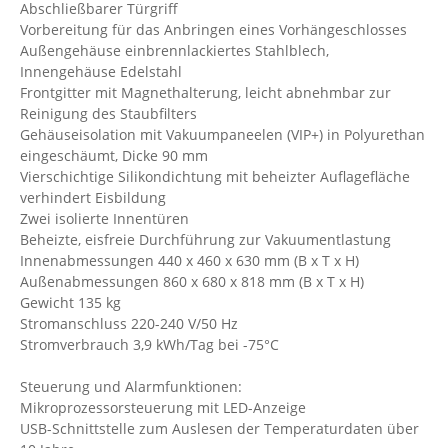
Abschließbarer Türgriff
Vorbereitung für das Anbringen eines Vorhängeschlosses
Außengehäuse einbrennlackiertes Stahlblech,
Innengehäuse Edelstahl
Frontgitter mit Magnethalterung, leicht abnehmbar zur
Reinigung des Staubfilters
Gehäuseisolation mit Vakuumpaneelen (VIP+) in Polyurethan
eingeschäumt, Dicke 90 mm
Vierschichtige Silikondichtung mit beheizter Auflagefläche
verhindert Eisbildung
Zwei isolierte Innentüren
Beheizte, eisfreie Durchführung zur Vakuumentlastung
Innenabmessungen 440 x 460 x 630 mm (B x T x H)
Außenabmessungen 860 x 680 x 818 mm (B x T x H)
Gewicht 135 kg
Stromanschluss 220-240 V/50 Hz
Stromverbrauch 3,9 kWh/Tag bei -75°C
Steuerung und Alarmfunktionen:
Mikroprozessorsteuerung mit LED-Anzeige
USB-Schnittstelle zum Auslesen der Temperaturdaten über