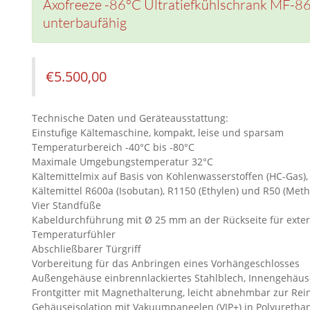
Axofreeze -86°C Ultratiefkühlschrank MF-86
unterbaufähig
€
5.500,00
Technische Daten und Geräteausstattung:
Einstufige Kältemaschine, kompakt, leise und sparsam
Temperaturbereich -40°C bis -80°C
Maximale Umgebungstemperatur 32°C
Kältemittelmix auf Basis von Kohlenwasserstoffen (HC-Gas),
Kältemittel R600a (Isobutan), R1150 (Ethylen) und R50 (Met
Vier Standfüße
Kabeldurchführung mit Ø 25 mm an der Rückseite für exte
Temperaturfühler
Abschließbarer Türgriff
Vorbereitung für das Anbringen eines Vorhängeschlosses
Außengehäuse einbrennlackiertes Stahlblech, Innengehäus
Frontgitter mit Magnethalterung, leicht abnehmbar zur Rein
Gehäuseisolation mit Vakuumpaneelen (VIP+) in Polyureth