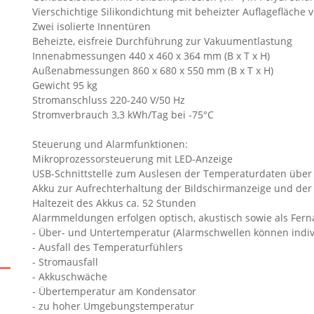
Vierschichtige Silikondichtung mit beheizter Auflagefläche 
Zwei isolierte Innentüren
Beheizte, eisfreie Durchführung zur Vakuumentlastung
Innenabmessungen 440 x 460 x 364 mm (B x T x H)
Außenabmessungen 860 x 680 x 550 mm (B x T x H)
Gewicht 95 kg
Stromanschluss 220-240 V/50 Hz
Stromverbrauch 3,3 kWh/Tag bei -75°C
Steuerung und Alarmfunktionen:
Mikroprozessorsteuerung mit LED-Anzeige
USB-Schnittstelle zum Auslesen der Temperaturdaten über 
Akku zur Aufrechterhaltung der Bildschirmanzeige und de
Haltezeit des Akkus ca. 52 Stunden
Alarmmeldungen erfolgen optisch, akustisch sowie als Ferna
- Über- und Untertemperatur (Alarmschwellen können indivi
- Ausfall des Temperaturfühlers
- Stromausfall
- Akkuschwäche
- Übertemperatur am Kondensator
- zu hoher Umgebungstemperatur