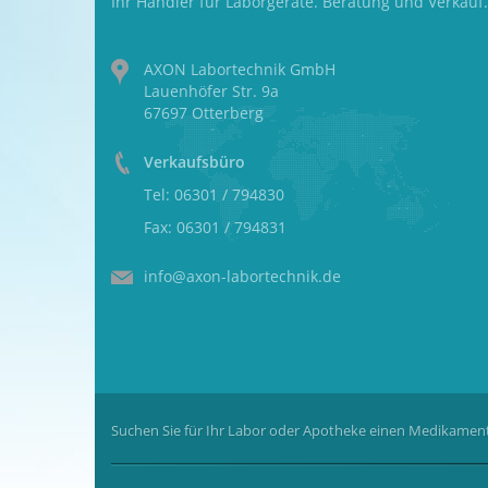
Ihr Händler für Laborgeräte. Beratung und Verkauf.
AXON Labortechnik GmbH
Lauenhöfer Str. 9a
67697 Otterberg
Verkaufsbüro
Tel: 06301 / 794830
Fax: 06301 / 794831
info@axon-labortechnik.de
Suchen Sie für Ihr Labor oder Apotheke einen Medikament