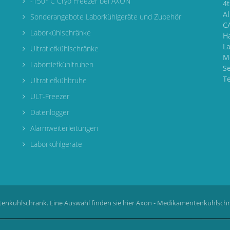
-150° C Cryo Freezer bei AXON
4
A
Sonderangebote Laborkühlgeräte und Zubehör
CA
Laborkühlschränke
H
L
Ultratiefkühlschränke
M
Labortiefkühltruhen
S
T
Ultratiefkühltruhe
ULT-Freezer
Datenlogger
Alarmweiterleitungen
Laborkühlgeräte
enkühlschrank. Eine Auswahl finden sie hier
Axon - Medikamentenkühlsch