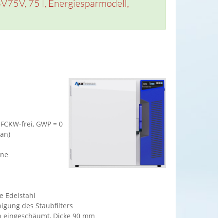
V75V, 75 l, Energiesparmodell,
 FCKW-frei, GWP = 0
han)
rne
e Edelstahl
igung des Staubfilters
an eingeschäumt, Dicke 90 mm