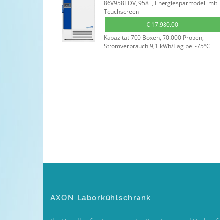
86V958TDV, 958 l, Energiesparmodell mit
Touchscreen
€
17.980,00
Kapazität 700 Boxen, 70.000 Proben,
Stromverbrauch 9,1 kWh/Tag bei -75°C
AXON Laborkühlschrank