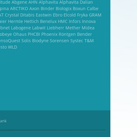
titude Abgene AHN Alphavita Alphavita Dalian
lpina ARCTIKO Axon Binder Biologix Boxun Calbe
T Crystal Ditabis Eastwin Ebro Elcold Fryka GRAM
aier Hermle Hettich Benelux HMC Infors Innova
abnet Labogene Labwit Liebherr Mether Midea
obeye Ohaus PHCBI Phoenix Röntgen Bender
ensoQuest Solis Biodyne Sorensen Systec T&M
esto WLD
rank