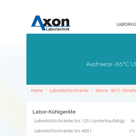
LABORKÜ
Axofreeze -86°C Ul
Home
Laborkühlschränke
Kleine -86°C Ultrati
Labor-Kühlgeräte
Laborkühlschränke bis 125 l (unterbaufähig)
(8)
Laborkühlschränke bis 400 l
(11)