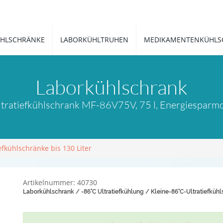
HLSCHRÄNKE
LABORKÜHLTRUHEN
MEDIKAMENTENKÜHLS
Laborkühlschrank
tratiefkühlschrank MF-86V75V, 75 l, Energiesparmo
efkühlschränke bis 130 Liter
Artikelnummer: 40730
Laborkühlschrank / -86°C Ultratiefkühlung / Kleine-86°C-Ultratiefkühl