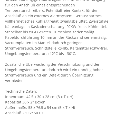
für den Anschluß eines entsprechenden
Temperaturschreibers. Potentialfreier Kontakt für den
Anschluß an ein externes Alarmsystem. Geräuscharmes,
vollhermetisches Kühlaggregat, zwangsbelüftet. Zweistufige
Kälteanlage in Kaskadenschaltung. FCKW-freies Kühlmittel.
Stapelbar bis zu 4 Geräten. Türschloss serienmäßig.
Kabeldurchführung 10 mm an der Rückwand serienmäßig.
Vacuumplatten im Mantel, dadurch geringer
Stromverbrauch. Schnittstelle RS485. Kältemittel FCKW-frei.
Umgebungstemperatur: +12°C bis +30°C.
Zusätzliche Überwachung der Verschmutzung und der
Umgebungstemperatur, dadurch wird ein unnötig hoher
Stromverbrauch und ein Defekt durch Überhitzung
vermieden
Technische Daten:
Innenraum: 42,5 x 30 x 28 cm (B x T x H)
Kapazität 30 x 2" Boxen
Außenmaße: 58 x 76,5 x 54 cm (B x T x H)
Anschluß 230 V/ 50 Hz