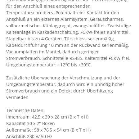
für den Anschluß eines entsprechenden
Temperaturschreibers. Potentialfreier Kontakt für den
Anschluß an ein externes Alarmsystem. Geräuscharmes,
vollhermetisches Kühlaggregat, zwangsbelüftet. Zweistufige
Kälteanlage in Kaskadenschaltung. FCKW-freies Kühlmittel.
Stapelbar bis zu 4 Geräten. Türschloss serienmäßig.
Kabeldurchführung 10 mm an der Rückwand serienmäßig.
Vacuumplatten im Mantel, dadurch geringer
Stromverbrauch. Schnittstelle RS485. Kältemittel FCKW-frei.
Umgebungstemperatur: +12°C bis +30°C.
Zusätzliche Überwachung der Verschmutzung und der
Umgebungstemperatur, dadurch wird ein unnötig hoher
Stromverbrauch und ein Defekt durch Überhitzung
vermieden
Technische Daten:
Innenraum: 42,5 x 30 x 28 cm (B x T x H)
Kapazität 30 x 2" Boxen
Außenmaße: 58 x 76,5 x 54 cm (B x T x H)
Anschluß 230 V/ 50 Hz