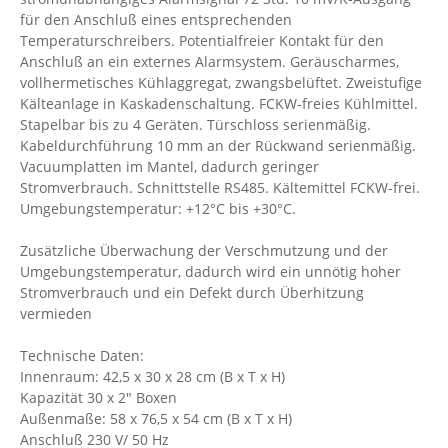
für den Anschluß eines entsprechenden
Temperaturschreibers. Potentialfreier Kontakt für den
Anschluß an ein externes Alarmsystem. Geräuscharmes,
vollhermetisches Kühlaggregat, zwangsbelüftet. Zweistufige
Kälteanlage in Kaskadenschaltung. FCKW-freies Kühlmittel.
Stapelbar bis zu 4 Geräten. Türschloss serienmäßig.
Kabeldurchführung 10 mm an der Rückwand serienmäßig.
Vacuumplatten im Mantel, dadurch geringer
Stromverbrauch. Schnittstelle RS485. Kältemittel FCKW-frei.
Umgebungstemperatur: +12°C bis +30°C.
Zusätzliche Überwachung der Verschmutzung und der
Umgebungstemperatur, dadurch wird ein unnötig hoher
Stromverbrauch und ein Defekt durch Überhitzung
vermieden
Technische Daten:
Innenraum: 42,5 x 30 x 28 cm (B x T x H)
Kapazität 30 x 2" Boxen
Außenmaße: 58 x 76,5 x 54 cm (B x T x H)
Anschluß 230 V/ 50 Hz