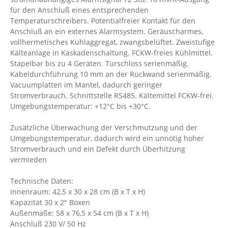
für den Anschluß eines entsprechenden
Temperaturschreibers. Potentialfreier Kontakt für den
Anschluß an ein externes Alarmsystem. Geräuscharmes,
vollhermetisches Kühlaggregat, zwangsbelüftet. Zweistufige
Kälteanlage in Kaskadenschaltung. FCKW-freies Kühlmittel.
Stapelbar bis zu 4 Geräten. Türschloss serienmäßig.
Kabeldurchführung 10 mm an der Rückwand serienmäßig.
Vacuumplatten im Mantel, dadurch geringer
Stromverbrauch. Schnittstelle RS485. Kältemittel FCKW-frei.
Umgebungstemperatur: +12°C bis +30°C.
Zusätzliche Überwachung der Verschmutzung und der
Umgebungstemperatur, dadurch wird ein unnötig hoher
Stromverbrauch und ein Defekt durch Überhitzung
vermieden
Technische Daten:
Innenraum: 42,5 x 30 x 28 cm (B x T x H)
Kapazität 30 x 2" Boxen
Außenmaße: 58 x 76,5 x 54 cm (B x T x H)
Anschluß 230 V/ 50 Hz