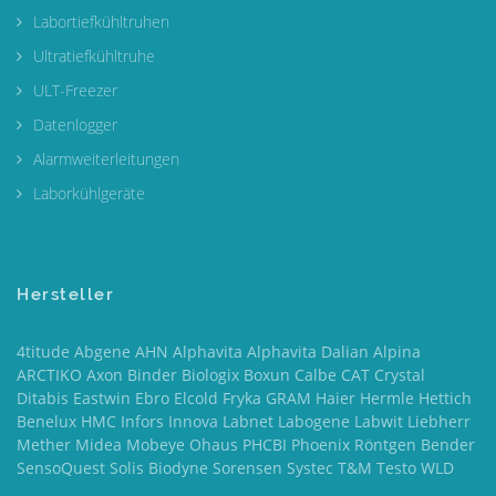
Labortiefkühltruhen
Ultratiefkühltruhe
ULT-Freezer
Datenlogger
Alarmweiterleitungen
Laborkühlgeräte
Hersteller
4titude Abgene AHN Alphavita Alphavita Dalian Alpina
ARCTIKO Axon Binder Biologix Boxun Calbe CAT Crystal
Ditabis Eastwin Ebro Elcold Fryka GRAM Haier Hermle Hettich
Benelux HMC Infors Innova Labnet Labogene Labwit Liebherr
Mether Midea Mobeye Ohaus PHCBI Phoenix Röntgen Bender
SensoQuest Solis Biodyne Sorensen Systec T&M Testo WLD