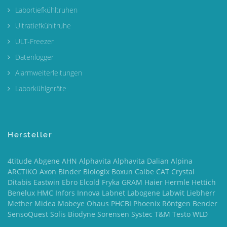
Labortiefkühltruhen
Ultratiefkühltruhe
ULT-Freezer
Datenlogger
Alarmweiterleitungen
Laborkühlgeräte
Hersteller
4titude Abgene AHN Alphavita Alphavita Dalian Alpina
ARCTIKO Axon Binder Biologix Boxun Calbe CAT Crystal
Ditabis Eastwin Ebro Elcold Fryka GRAM Haier Hermle Hettich
Benelux HMC Infors Innova Labnet Labogene Labwit Liebherr
Mether Midea Mobeye Ohaus PHCBI Phoenix Röntgen Bender
SensoQuest Solis Biodyne Sorensen Systec T&M Testo WLD