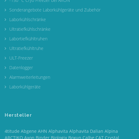
-150° C Cryo Freezer bei AXON
Sonderangebote Laborkühlgeräte und Zubehör
Laborkühlschränke
Ultratiefkühlschränke
Labortiefkühltruhen
Ultratiefkühltruhe
ULT-Freezer
Datenlogger
Alarmweiterleitungen
Laborkühlgeräte
Hersteller
4titude Abgene AHN Alphavita Alphavita Dalian Alpina
ARCTIKO Axon Binder Biologix Boxun Calbe CAT Crystal