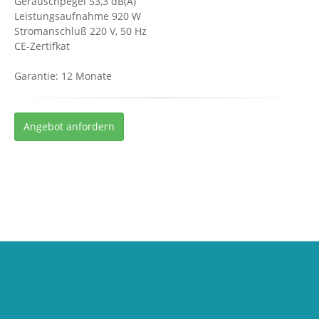
Geräuschpegel 53,3 dB(A)
Leistungsaufnahme 920 W
Stromanschluß 220 V, 50 Hz
CE-Zertifkat
Garantie: 12 Monate
Angebot anfordern