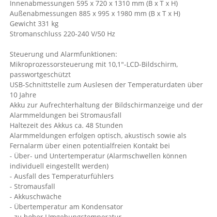
Innenabmessungen 595 x 720 x 1310 mm (B x T x H)
Außenabmessungen 885 x 995 x 1980 mm (B x T x H)
Gewicht 331 kg
Stromanschluss 220-240 V/50 Hz
Steuerung und Alarmfunktionen:
Mikroprozessorsteuerung mit 10,1"-LCD-Bildschirm,
passwortgeschützt
USB-Schnittstelle zum Auslesen der Temperaturdaten über
10 Jahre
Akku zur Aufrechterhaltung der Bildschirmanzeige und der
Alarmmeldungen bei Stromausfall
Haltezeit des Akkus ca. 48 Stunden
Alarmmeldungen erfolgen optisch, akustisch sowie als
Fernalarm über einen potentialfreien Kontakt bei
- Über- und Untertemperatur (Alarmschwellen können
individuell eingestellt werden)
- Ausfall des Temperaturfühlers
- Stromausfall
- Akkuschwäche
- Übertemperatur am Kondensator
- zu hoher Umgebungstemperatur