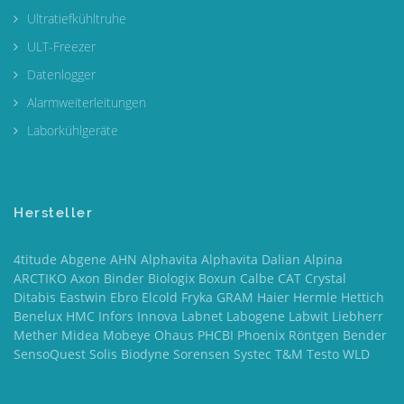
Ultratiefkühltruhe
ULT-Freezer
Datenlogger
Alarmweiterleitungen
Laborkühlgeräte
Hersteller
4titude Abgene AHN Alphavita Alphavita Dalian Alpina
ARCTIKO Axon Binder Biologix Boxun Calbe CAT Crystal
Ditabis Eastwin Ebro Elcold Fryka GRAM Haier Hermle Hettich
Benelux HMC Infors Innova Labnet Labogene Labwit Liebherr
Mether Midea Mobeye Ohaus PHCBI Phoenix Röntgen Bender
SensoQuest Solis Biodyne Sorensen Systec T&M Testo WLD