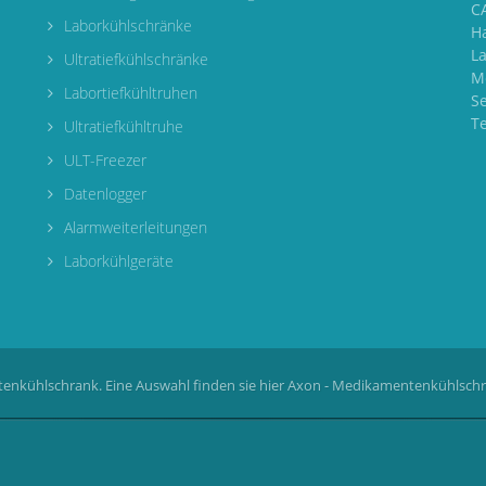
CA
Laborkühlschränke
H
L
Ultratiefkühlschränke
M
Labortiefkühltruhen
S
T
Ultratiefkühltruhe
ULT-Freezer
Datenlogger
Alarmweiterleitungen
Laborkühlgeräte
enkühlschrank. Eine Auswahl finden sie hier
Axon - Medikamentenkühlsch