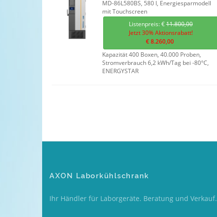
MD-86L580BS, 580 l, Energiesparmodell
mit Touchscreen
Listenpreis: €
11.800,00
Jetzt 30% Aktionsrabatt!
€ 8.260,00
Kapazität 400 Boxen, 40.000 Proben,
Stromverbrauch 6,2 kWh/Tag bei -80°C,
ENERGYSTAR
AXON Laborkühlschrank
Ihr Händler für Laborgeräte. Beratung und Verkauf.