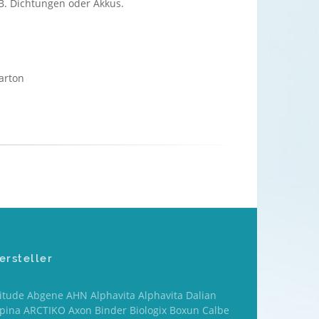
B. Dichtungen oder Akkus.
arton
ersteller
titude Abgene AHN Alphavita Alphavita Dalian
lpina ARCTIKO Axon Binder Biologix Boxun Calbe