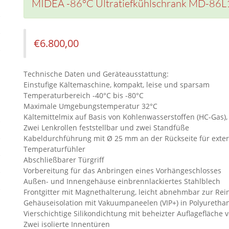
MIDEA -86°C Ultratiefkühlschrank MD-86L10
€
6.800,00
Technische Daten und Geräteausstattung:
Einstufige Kältemaschine, kompakt, leise und sparsam
Temperaturbereich -40°C bis -80°C
Maximale Umgebungstemperatur 32°C
Kältemittelmix auf Basis von Kohlenwasserstoffen (HC-Gas),
Zwei Lenkrollen feststellbar und zwei Standfüße
Kabeldurchführung mit Ø 25 mm an der Rückseite für exte
Temperaturfühler
Abschließbarer Türgriff
Vorbereitung für das Anbringen eines Vorhängeschlosses
Außen- und Innengehäuse einbrennlackiertes Stahlblech
Frontgitter mit Magnethalterung, leicht abnehmbar zur Rein
Gehäuseisolation mit Vakuumpaneelen (VIP+) in Polyureth
Vierschichtige Silikondichtung mit beheizter Auflagefläche 
Zwei isolierte Innentüren