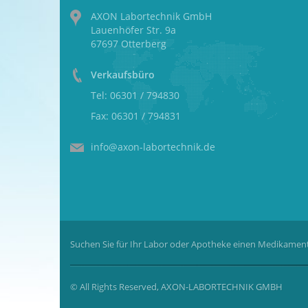
AXON Labortechnik GmbH
Lauenhöfer Str. 9a
67697 Otterberg
Verkaufsbüro
Tel: 06301 / 794830
Fax: 06301 / 794831
info@axon-labortechnik.de
Suchen Sie für Ihr Labor oder Apotheke einen Medikament
© All Rights Reserved, AXON-LABORTECHNIK GMBH