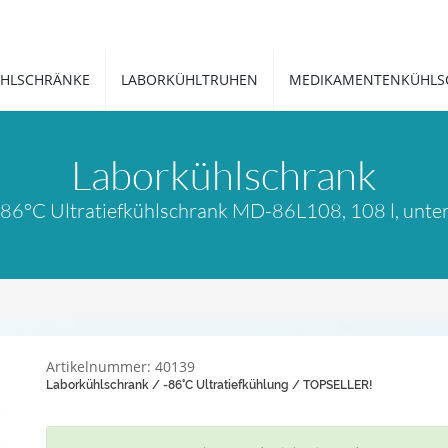
HLSCHRÄNKE
LABORKÜHLTRUHEN
MEDIKAMENTENKÜHLS
Laborkühlschrank
6°C Ultratiefkühlschrank MD-86L108, 108 l, unte
Artikelnummer: 40139
Laborkühlschrank / -86°C Ultratiefkühlung / TOPSELLER!