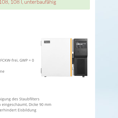
8, 108 l, unterbaufähig
 FCKW-frei, GWP = 0
rne
igung des Staubfilters
an eingeschäumt, Dicke 90 mm
verhindert Eisbildung