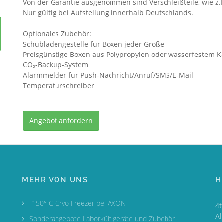
Von der Garantie ausgenommen sind Verschleißteile, wie z.
Nur gültig bei Aufstellung innerhalb Deutschlands.
Optionales Zubehör:
Schubladengestelle für Boxen jeder Größe
Preisgünstige Boxen aus Polypropylen oder wasserfestem K
CO₂-Backup-System
Alarmmelder für Push-Nachricht/Anruf/SMS/E-Mail
Temperaturschreiber
Angebot anfordern
MEHR VON UNS
H
-150° C Cryo Freezer bei AXON
4
A
Sonderangebote Laborkühlgeräte und Zubehör