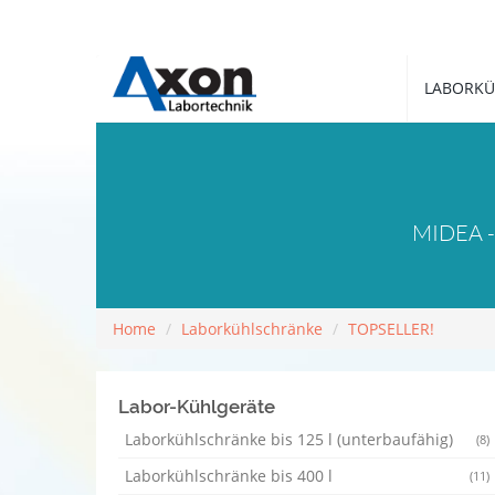
LABORKÜ
MIDEA -8
Home
Laborkühlschränke
TOPSELLER!
Labor-Kühlgeräte
Laborkühlschränke bis 125 l (unterbaufähig)
(8)
Laborkühlschränke bis 400 l
(11)