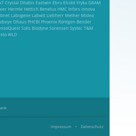
T Crystal Ditabis Eastwin Ebro Elcold Fryka GRAM
aier Hermle Hettich Benelux HMC Infors Innova
abnet Labogene Labwit Liebherr Mether Midea
obeye Ohaus PHCBI Phoenix Röntgen Bender
ensoQuest Solis Biodyne Sorensen Systec T&M
esto WLD
rank
Impressum
•
Datenschutz