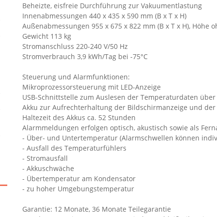
Beheizte, eisfreie Durchführung zur Vakuumentlastung
Innenabmessungen 440 x 435 x 590 mm (B x T x H)
Außenabmessungen 955 x 675 x 822 mm (B x T x H), Höhe 
Gewicht 113 kg
Stromanschluss 220-240 V/50 Hz
Stromverbrauch 3,9 kWh/Tag bei -75°C
Steuerung und Alarmfunktionen:
Mikroprozessorsteuerung mit LED-Anzeige
USB-Schnittstelle zum Auslesen der Temperaturdaten über 
Akku zur Aufrechterhaltung der Bildschirmanzeige und de
Haltezeit des Akkus ca. 52 Stunden
Alarmmeldungen erfolgen optisch, akustisch sowie als Ferna
- Über- und Untertemperatur (Alarmschwellen können indivi
- Ausfall des Temperaturfühlers
- Stromausfall
- Akkuschwäche
- Übertemperatur am Kondensator
- zu hoher Umgebungstemperatur
Garantie: 12 Monate, 36 Monate Teilegarantie