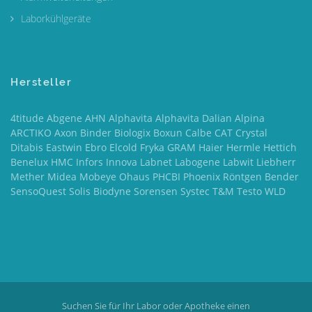
Laborkühlgeräte
Hersteller
4titude Abgene AHN Alphavita Alphavita Dalian Alpina
ARCTIKO Axon Binder Biologix Boxun Calbe CAT Crystal
Ditabis Eastwin Ebro Elcold Fryka GRAM Haier Hermle Hettich
Benelux HMC Infors Innova Labnet Labogene Labwit Liebherr
Mether Midea Mobeye Ohaus PHCBI Phoenix Röntgen Bender
SensoQuest Solis Biodyne Sorensen Systec T&M Testo WLD
Suchen Sie für Ihr Labor oder Apotheke einen