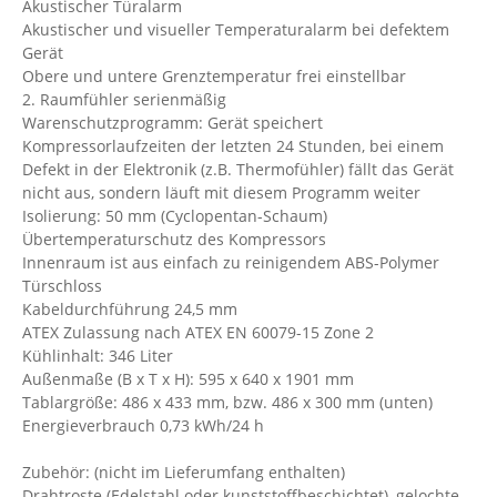
Akustischer Türalarm
Akustischer und visueller Temperaturalarm bei defektem
Gerät
Obere und untere Grenztemperatur frei einstellbar
2. Raumfühler serienmäßig
Warenschutzprogramm: Gerät speichert
Kompressorlaufzeiten der letzten 24 Stunden, bei einem
Defekt in der Elektronik (z.B. Thermofühler) fällt das Gerät
nicht aus, sondern läuft mit diesem Programm weiter
Isolierung: 50 mm (Cyclopentan-Schaum)
Übertemperaturschutz des Kompressors
Innenraum ist aus einfach zu reinigendem ABS-Polymer
Türschloss
Kabeldurchführung 24,5 mm
ATEX Zulassung nach ATEX EN 60079-15 Zone 2
Kühlinhalt: 346 Liter
Außenmaße (B x T x H): 595 x 640 x 1901 mm
Tablargröße: 486 x 433 mm, bzw. 486 x 300 mm (unten)
Energieverbrauch 0,73 kWh/24 h
Zubehör: (nicht im Lieferumfang enthalten)
Drahtroste (Edelstahl oder kunststoffbeschichtet), gelochte