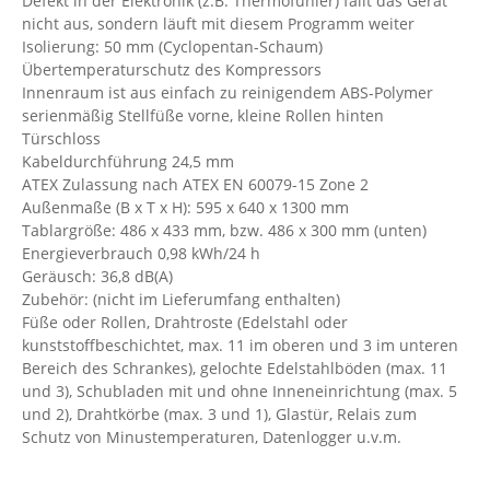
Defekt in der Elektronik (z.B. Thermofühler) fällt das Gerät
nicht aus, sondern läuft mit diesem Programm weiter
Isolierung: 50 mm (Cyclopentan-Schaum)
Übertemperaturschutz des Kompressors
Innenraum ist aus einfach zu reinigendem ABS-Polymer
serienmäßig Stellfüße vorne, kleine Rollen hinten
Türschloss
Kabeldurchführung 24,5 mm
ATEX Zulassung nach ATEX EN 60079-15 Zone 2
Außenmaße (B x T x H): 595 x 640 x 1300 mm
Tablargröße: 486 x 433 mm, bzw. 486 x 300 mm (unten)
Energieverbrauch 0,98 kWh/24 h
Geräusch: 36,8 dB(A)
Zubehör: (nicht im Lieferumfang enthalten)
Füße oder Rollen, Drahtroste (Edelstahl oder
kunststoffbeschichtet, max. 11 im oberen und 3 im unteren
Bereich des Schrankes), gelochte Edelstahlböden (max. 11
und 3), Schubladen mit und ohne Inneneinrichtung (max. 5
und 2), Drahtkörbe (max. 3 und 1), Glastür, Relais zum
Schutz von Minustemperaturen, Datenlogger u.v.m.