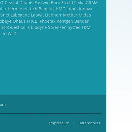
T Crystal Ditabis Eastwin Ebro Elcold Fryka GRAM
aier Hermle Hettich Benelux HMC Infors Innova
abnet Labogene Labwit Liebherr Mether Midea
obeye Ohaus PHCBI Phoenix Röntgen Bender
ensoQuest Solis Biodyne Sorensen Systec T&M
esto WLD
rank
Impressum
•
Datenschutz