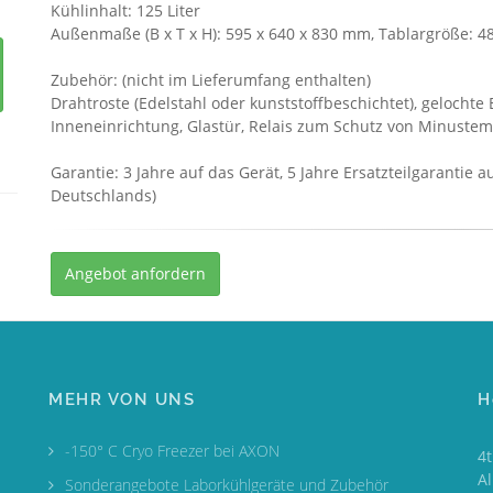
Kühlinhalt: 125 Liter
Außenmaße (B x T x H): 595 x 640 x 830 mm, Tablargröße: 4
Zubehör: (nicht im Lieferumfang enthalten)
Drahtroste (Edelstahl oder kunststoffbeschichtet), gelocht
Inneneinrichtung, Glastür, Relais zum Schutz von Minustem
Garantie: 3 Jahre auf das Gerät, 5 Jahre Ersatzteilgarantie
Deutschlands)
Angebot anfordern
MEHR VON UNS
H
-150° C Cryo Freezer bei AXON
4
A
Sonderangebote Laborkühlgeräte und Zubehör