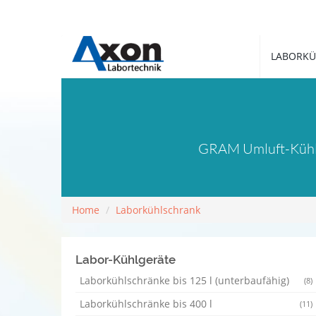
LABORKÜ
GRAM Umluft-Kühlsc
Home
Laborkühlschrank
Labor-Kühlgeräte
Laborkühlschränke bis 125 l (unterbaufähig)
(8)
Laborkühlschränke bis 400 l
(11)