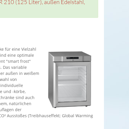
210 (125 Liter), außen Edelstahl,
e für eine Vielzahl
ind eine optimale
t "smart frost"
. Das variable
der außen in weißem
swahl von
individuelle
e und -körbe,
chränke sind auch
hem, natürlichen
Auflagen der
O² Ausstoßes (Treibhauseffekt; Global Warming