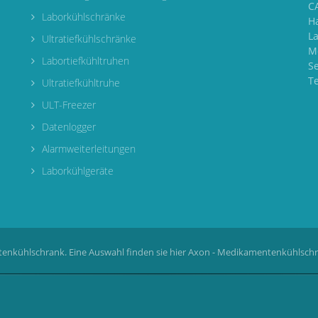
CA
Laborkühlschränke
H
L
Ultratiefkühlschränke
M
Labortiefkühltruhen
S
T
Ultratiefkühltruhe
ULT-Freezer
Datenlogger
Alarmweiterleitungen
Laborkühlgeräte
enkühlschrank. Eine Auswahl finden sie hier
Axon - Medikamentenkühlsch