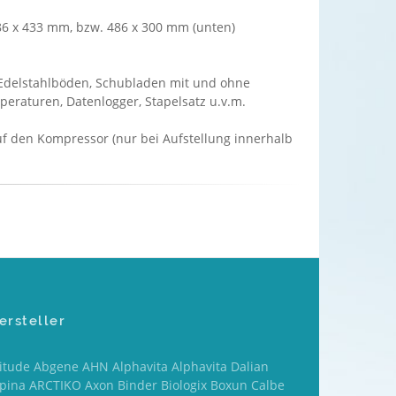
86 x 433 mm, bzw. 486 x 300 mm (unten)
e Edelstahlböden, Schubladen mit und ohne
peraturen, Datenlogger, Stapelsatz u.v.m.
 auf den Kompressor (nur bei Aufstellung innerhalb
ersteller
titude Abgene AHN Alphavita Alphavita Dalian
lpina ARCTIKO Axon Binder Biologix Boxun Calbe