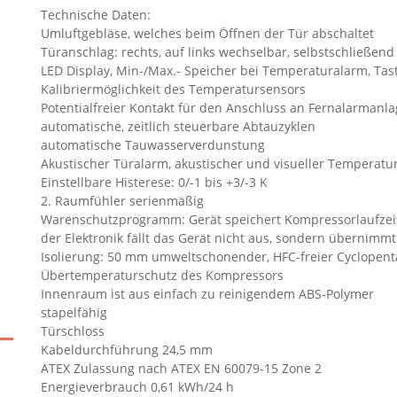
Technische Daten:
Umluftgebläse, welches beim Öffnen der Tür abschaltet
Türanschlag: rechts, auf links wechselbar, selbstschließend
LED Display, Min-/Max.- Speicher bei Temperaturalarm, Tas
Kalibriermöglichkeit des Temperatursensors
Potentialfreier Kontakt für den Anschluss an Fernalarmanl
automatische, zeitlich steuerbare Abtauzyklen
automatische Tauwasserverdunstung
Akustischer Türalarm, akustischer und visueller Temperatur
Einstellbare Histerese: 0/-1 bis +3/-3 K
2. Raumfühler serienmäßig
Warenschutzprogramm: Gerät speichert Kompressorlaufzeite
der Elektronik fällt das Gerät nicht aus, sondern übernim
Isolierung: 50 mm umweltschonender, HFC-freier Cyclope
Übertemperaturschutz des Kompressors
Innenraum ist aus einfach zu reinigendem ABS-Polymer
stapelfähig
Türschloss
Kabeldurchführung 24,5 mm
ATEX Zulassung nach ATEX EN 60079-15 Zone 2
Energieverbrauch 0,61 kWh/24 h