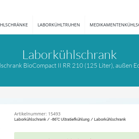
HLSCHRÄNKE
LABORKÜHLTRUHEN
MEDIKAMENTENKÜHLS
Laborkühlschrank
hrank BioCompact II RR 210 (125 Liter), außen Ede
Artikelnummer: 15493
Laborkühlschrank / -86°C Ultratiefkühlung / Laborkühlschrank