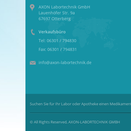
AXON Labortechnik GmbH
Lauenhöfer Str. 9a
67697 Otterberg
Verkaufsbüro
Tel: 06301 / 794830
Fax: 06301 / 794831
info@axon-labortechnik.de
Suchen Sie für Ihr Labor oder Apotheke einen Medikament
© All Rights Reserved, AXON-LABORTECHNIK GMBH