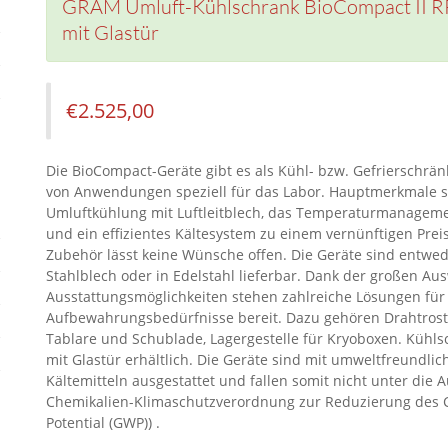
GRAM Umluft-Kühlschrank BioCompact II RR 
mit Glastür
€
2.525,00
Die BioCompact-Geräte gibt es als Kühl- bzw. Gefrierschränk
von Anwendungen speziell für das Labor. Hauptmerkmale s
Umluftkühlung mit Luftleitblech, das Temperaturmanagemen
und ein effizientes Kältesystem zu einem vernünftigen Preis
Zubehör lässt keine Wünsche offen. Die Geräte sind entwe
Stahlblech oder in Edelstahl lieferbar. Dank der großen Au
Ausstattungsmöglichkeiten stehen zahlreiche Lösungen für 
Aufbewahrungsbedürfnisse bereit. Dazu gehören Drahtrost
Tablare und Schublade, Lagergestelle für Kryoboxen. Kühls
mit Glastür erhältlich. Die Geräte sind mit umweltfreundlic
Kältemitteln ausgestattet und fallen somit nicht unter die 
Chemikalien-Klimaschutzverordnung zur Reduzierung des C
Potential (GWP)) .