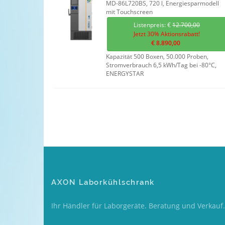
MD-86L720BS, 720 l, Energiesparmodell
mit Touchscreen
Listenpreis: €
12.700,00
Jetzt 30% Aktionsrabatt!
€ 8.890,00
Kapazität 500 Boxen, 50.000 Proben,
Stromverbrauch 6,5 kWh/Tag bei -80°C,
ENERGYSTAR
AXON Laborkühlschrank
Ihr Händler für Laborgeräte. Beratung und Verkauf.