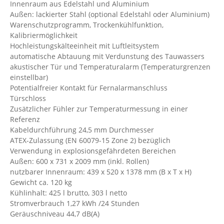
Innenraum aus Edelstahl und Aluminium
Außen: lackierter Stahl (optional Edelstahl oder Aluminium)
Warenschutzprogramm, Trockenkühlfunktion,
Kalibriermöglichkeit
Hochleistungskälteeinheit mit Luftleitsystem
automatische Abtauung mit Verdunstung des Tauwassers
akustischer Tür und Temperaturalarm (Temperaturgrenzen
einstellbar)
Potentialfreier Kontakt für Fernalarmanschluss
Türschloss
Zusätzlicher Fühler zur Temperaturmessung in einer
Referenz
Kabeldurchführung 24,5 mm Durchmesser
ATEX-Zulassung (EN 60079-15 Zone 2) bezüglich
Verwendung in explosionsgefährdeten Bereichen
Außen: 600 x 731 x 2009 mm (inkl. Rollen)
nutzbarer Innenraum: 439 x 520 x 1378 mm (B x T x H)
Gewicht ca. 120 kg
Kühlinhalt: 425 l brutto, 303 l netto
Stromverbrauch 1,27 kWh /24 Stunden
Geräuschniveau 44,7 dB(A)