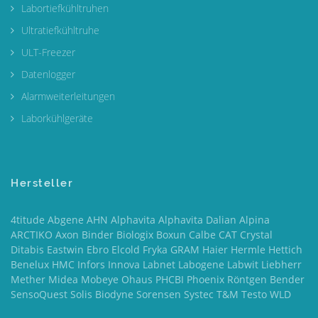
Labortiefkühltruhen
Ultratiefkühltruhe
ULT-Freezer
Datenlogger
Alarmweiterleitungen
Laborkühlgeräte
Hersteller
4titude Abgene AHN Alphavita Alphavita Dalian Alpina
ARCTIKO Axon Binder Biologix Boxun Calbe CAT Crystal
Ditabis Eastwin Ebro Elcold Fryka GRAM Haier Hermle Hettich
Benelux HMC Infors Innova Labnet Labogene Labwit Liebherr
Mether Midea Mobeye Ohaus PHCBI Phoenix Röntgen Bender
SensoQuest Solis Biodyne Sorensen Systec T&M Testo WLD