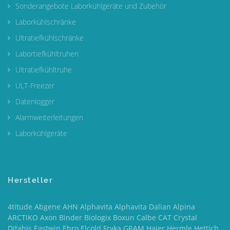
Sonderangebote Laborkühlgeräte und Zubehör
Laborkühlschränke
Ultratiefkühlschränke
Labortiefkühltruhen
Ultratiefkühltruhe
ULT-Freezer
Datenlogger
Alarmweiterleitungen
Laborkühlgeräte
Hersteller
4titude Abgene AHN Alphavita Alphavita Dalian Alpina
ARCTIKO Axon Binder Biologix Boxun Calbe CAT Crystal
Ditabis Eastwin Ebro Elcold Fryka GRAM Haier Hermle Hettich