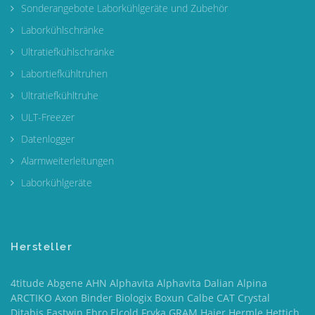
Sonderangebote Laborkühlgeräte und Zubehör
Laborkühlschränke
Ultratiefkühlschränke
Labortiefkühltruhen
Ultratiefkühltruhe
ULT-Freezer
Datenlogger
Alarmweiterleitungen
Laborkühlgeräte
Hersteller
4titude Abgene AHN Alphavita Alphavita Dalian Alpina
ARCTIKO Axon Binder Biologix Boxun Calbe CAT Crystal
Ditabis Eastwin Ebro Elcold Fryka GRAM Haier Hermle Hettich