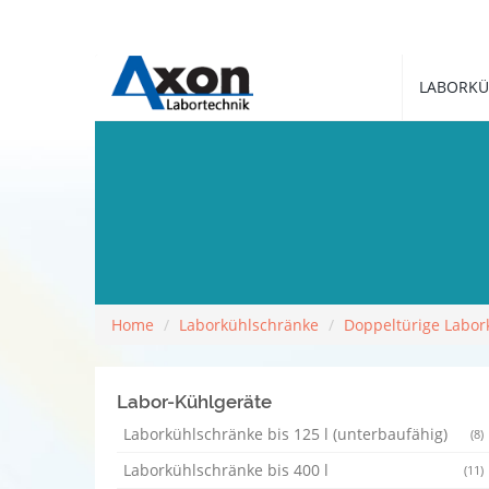
LABORKÜ
Home
Laborkühlschränke
Doppeltürige Labor
Labor-Kühlgeräte
Laborkühlschränke bis 125 l (unterbaufähig)
(8)
Laborkühlschränke bis 400 l
(11)