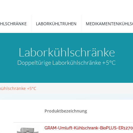
HLSCHRÄNKE
LABORKÜHLTRUHEN
MEDIKAMENTENKÜHLS
Laborkühlschränke
Doppeltürige Laborkühlschränke +5°C
kühlschränke +5°C
Produktbezeichnung
GRAM-Umluft-Kühlschrank-BioPLUS-ER1270-(