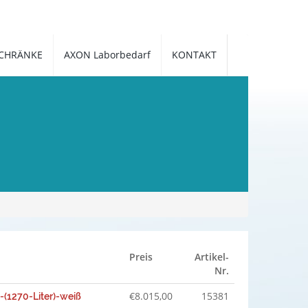
CHRÄNKE
AXON Laborbedarf
KONTAKT
Preis
Artikel-
Nr.
€
8.015,00
15381
1270-Liter)-weiß