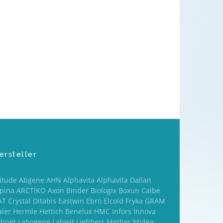
ersteller
titude Abgene AHN Alphavita Alphavita Dalian
lpina ARCTIKO Axon Binder Biologix Boxun Calbe
T Crystal Ditabis Eastwin Ebro Elcold Fryka GRAM
aier Hermle Hettich Benelux HMC Infors Innova
abnet Labogene Labwit Liebherr Mether Midea