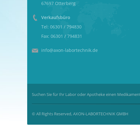
67697 Otterberg
Verkaufsbüro
Tel: 06301 / 794830
Fax: 06301 / 794831
info@axon-labortechnik.de
Suchen Sie für Ihr Labor oder Apotheke einen Medikament
© All Rights Reserved, AXON-LABORTECHNIK GMBH