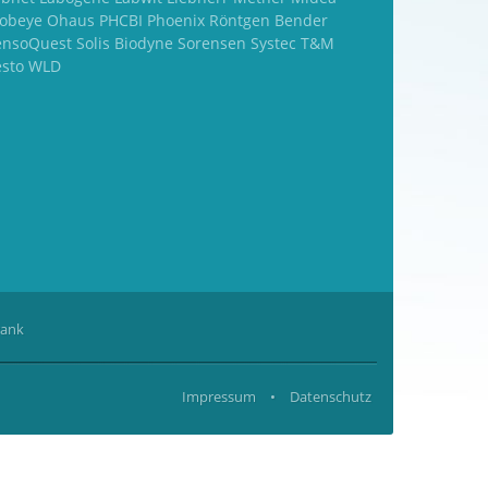
obeye Ohaus PHCBI Phoenix Röntgen Bender
ensoQuest Solis Biodyne Sorensen Systec T&M
esto WLD
rank
Impressum
•
Datenschutz