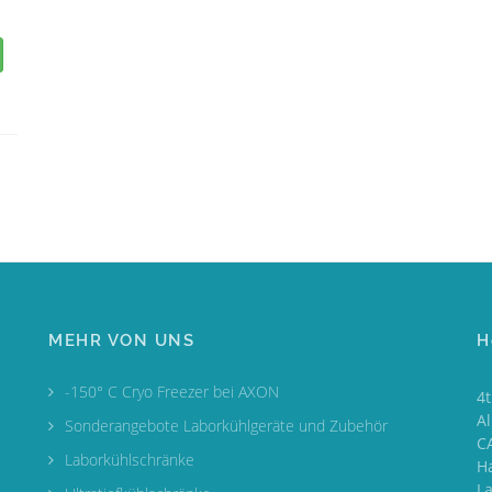
MEHR VON UNS
H
-150° C Cryo Freezer bei AXON
4
A
Sonderangebote Laborkühlgeräte und Zubehör
CA
Laborkühlschränke
H
L