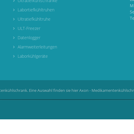
Ultratiefkühlschränke
M
Labortiefkühltruhen
S
T
Ultratiefkühltruhe
ULT-Freezer
Datenlogger
Alarmweiterleitungen
Laborkühlgeräte
enkühlschrank. Eine Auswahl finden sie hier
Axon - Medikamentenkühlsch