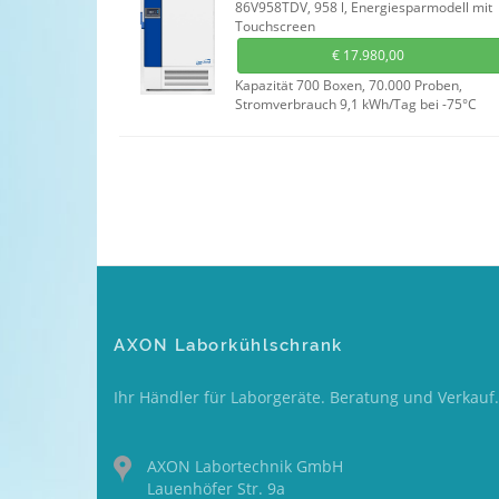
86V958TDV, 958 l, Energiesparmodell mit
Touchscreen
€
17.980,00
Kapazität 700 Boxen, 70.000 Proben,
Stromverbrauch 9,1 kWh/Tag bei -75°C
AXON Laborkühlschrank
Ihr Händler für Laborgeräte. Beratung und Verkauf.
AXON Labortechnik GmbH
Lauenhöfer Str. 9a