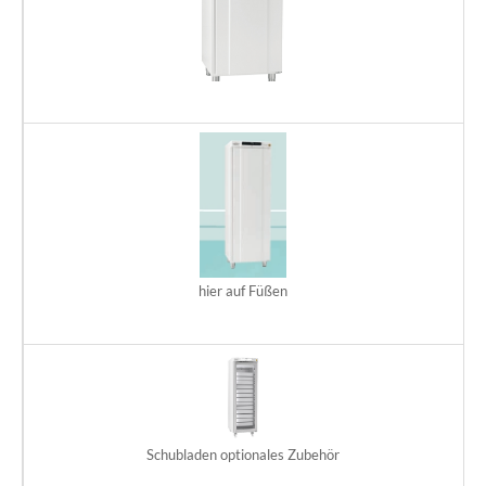
GR
Te
D
hier auf Füßen
GR
Te
D
Schubladen optionales Zubehör