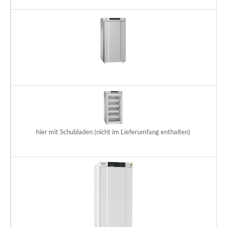
GR
Te
D
GR
mi
D
hier mit Schubladen (nicht im Lieferumfang enthalten)
GR
Te
D