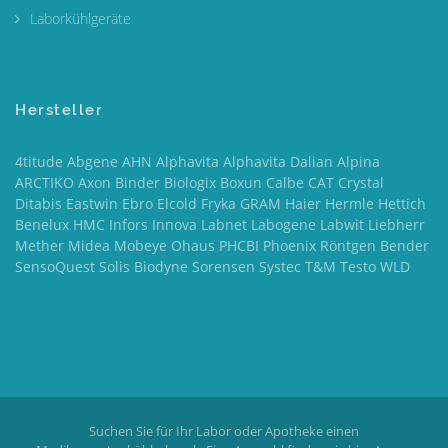
Laborkühlgeräte
Hersteller
4titude Abgene AHN Alphavita Alphavita Dalian Alpina
ARCTIKO Axon Binder Biologix Boxun Calbe CAT Crystal
Ditabis Eastwin Ebro Elcold Fryka GRAM Haier Hermle Hettich
Benelux HMC Infors Innova Labnet Labogene Labwit Liebherr
Mether Midea Mobeye Ohaus PHCBI Phoenix Röntgen Bender
SensoQuest Solis Biodyne Sorensen Systec T&M Testo WLD
Suchen Sie für Ihr Labor oder Apotheke einen