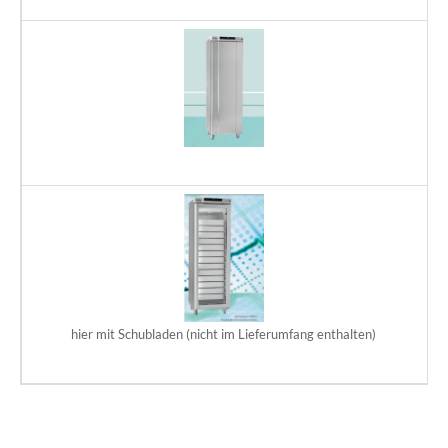
GR
Te
D
GR
Te
D
hier mit Schubladen (nicht im Lieferumfang enthalten)