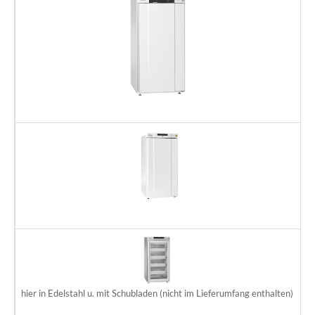
GR
Te
D
GR
Te
D
GR
au
D
hier in Edelstahl u. mit Schubladen (nicht im Lieferumfang enthalten)