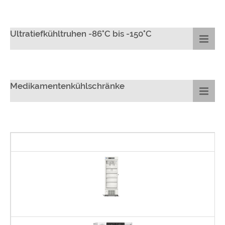
Ultratiefkühltruhen -86°C bis -150°C
Medikamentenkühlschränke
P
A
na
D