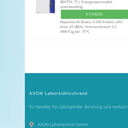
86V75V, 75 l, Energiesparmodell,
unterbaufähig
€
5.500,00
Kapazität 45 Boxen, 4.500 Proben, sehr
leise, 47 dB(A), Stromverbrauch 3,3
kWh/Tag bei -75°C
AXON Laborkühlschrank
Ihr Händler für Laborgeräte. Beratung und Verkauf.
AXON Labortechnik GmbH