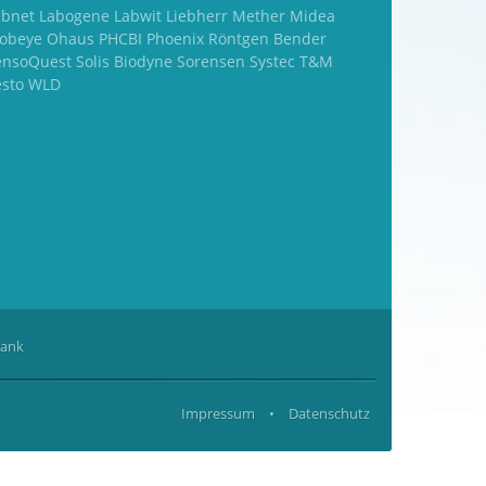
abnet Labogene Labwit Liebherr Mether Midea
obeye Ohaus PHCBI Phoenix Röntgen Bender
ensoQuest Solis Biodyne Sorensen Systec T&M
esto WLD
rank
Impressum
•
Datenschutz