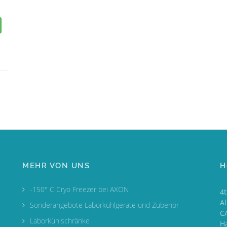
MEHR VON UNS
H
-150° C Cryo Freezer bei AXON
4
A
Sonderangebote Laborkühlgeräte und Zubehör
CA
Laborkühlschränke
H