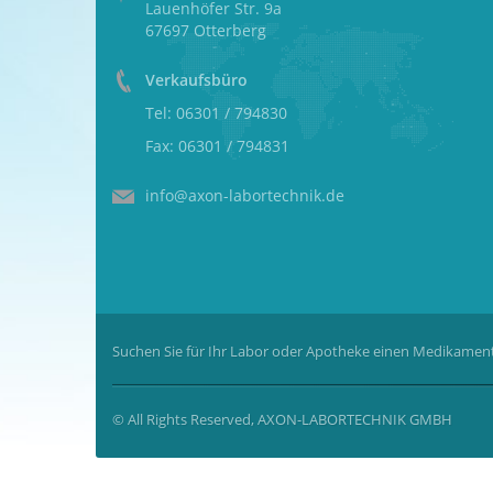
Lauenhöfer Str. 9a
67697 Otterberg
Verkaufsbüro
Tel: 06301 / 794830
Fax: 06301 / 794831
info@axon-labortechnik.de
Suchen Sie für Ihr Labor oder Apotheke einen Medikament
© All Rights Reserved, AXON-LABORTECHNIK GMBH