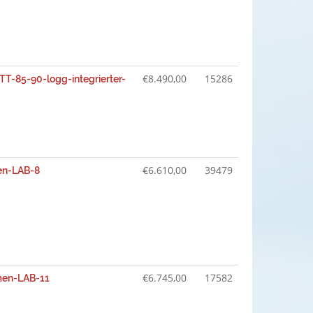
€
8.490,00
15286
TT-85-90-logg-integrierter-
€
6.610,00
39479
en-LAB-8
€
6.745,00
17582
men-LAB-11