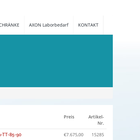
CHRÄNKE
AXON Laborbedarf
KONTAKT
Preis
Artikel-
Nr.
€
7.675,00
15285
n-TT-85-90