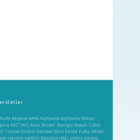
ersteller
titude Abgene AHN Alphavita Alphavita Dalian
lpina ARCTIKO Axon Binder Biologix Boxun Calbe
T Crystal Ditabis Eastwin Ebro Elcold Fryka GRAM
aier Hermle Hettich Benelux HMC Infors Innova