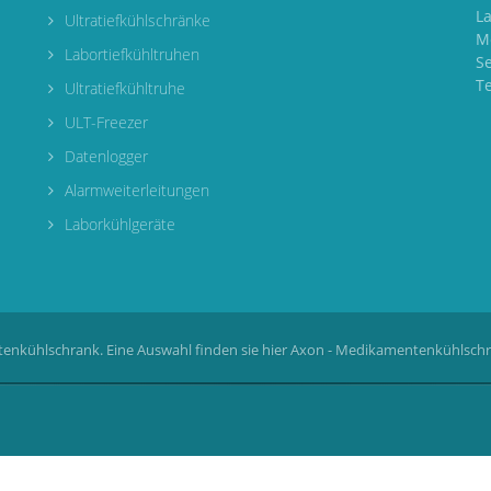
L
Ultratiefkühlschränke
M
Labortiefkühltruhen
S
T
Ultratiefkühltruhe
ULT-Freezer
Datenlogger
Alarmweiterleitungen
Laborkühlgeräte
enkühlschrank. Eine Auswahl finden sie hier
Axon - Medikamentenkühlsch