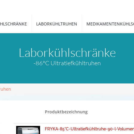
HLSCHRÄNKE
LABORKÜHLTRUHEN
MEDIKAMENTENKÜHLS
Laborkühlschränke
-86°C Ultratiefkühltruhen
truhen
Produktbezeichnung
FRYKA-85°C-Ultratiefkühltruhe-90-l-Volume