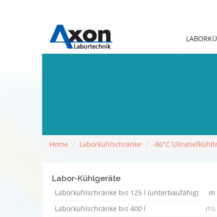
LABORKÜ
Home
Laborkühlschränke
-86°C Ultratiefkühl
Labor-Kühlgeräte
Laborkühlschränke bis 125 l (unterbaufähig)
(8)
Laborkühlschränke bis 400 l
(11)