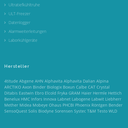
Ultratiefkühltruhe
ULT-Freezer
Datenlogger
Alarmweiterleitungen
Laborkühlgeräte
Hersteller
4titude Abgene AHN Alphavita Alphavita Dalian Alpina
ARCTIKO Axon Binder Biologix Boxun Calbe CAT Crystal
Ditabis Eastwin Ebro Elcold Fryka GRAM Haier Hermle Hettich
Benelux HMC Infors Innova Labnet Labogene Labwit Liebherr
Mether Midea Mobeye Ohaus PHCBI Phoenix Röntgen Bender
SensoQuest Solis Biodyne Sorensen Systec T&M Testo WLD