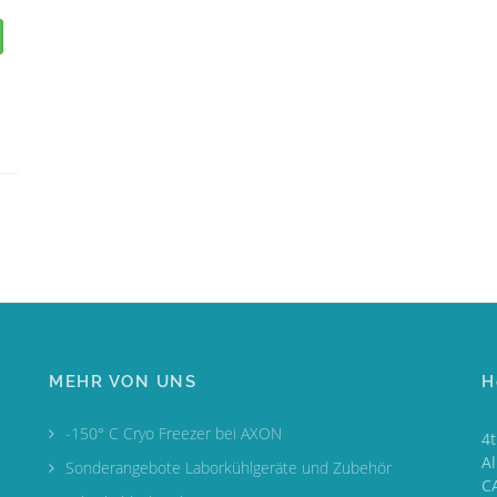
MEHR VON UNS
H
-150° C Cryo Freezer bei AXON
4
A
Sonderangebote Laborkühlgeräte und Zubehör
CA