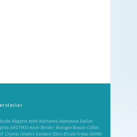
ersteller
titude Abgene AHN Alphavita Alphavita Dalian
lpina ARCTIKO Axon Binder Biologix Boxun Calbe
T Crystal Ditabis Eastwin Ebro Elcold Fryka GRAM