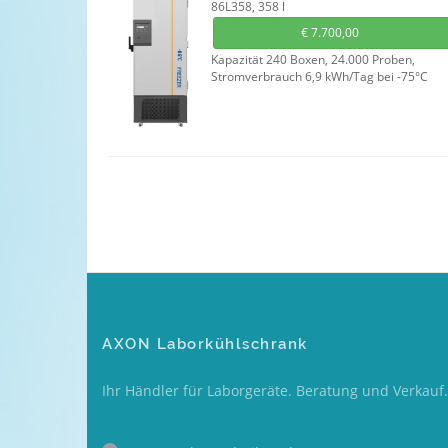
86L358, 358 l
€
7.700,00
Kapazität 240 Boxen, 24.000 Proben,
Stromverbrauch 6,9 kWh/Tag bei -75°C
AXON Laborkühlschrank
Ihr Händler für Laborgeräte. Beratung und Verkauf.