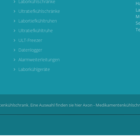
Laborkühlschränke
H
L
Ultratiefkühlschränke
M
Labortiefkühltruhen
S
T
Ultratiefkühltruhe
ULT-Freezer
Datenlogger
Alarmweiterleitungen
Laborkühlgeräte
enkühlschrank. Eine Auswahl finden sie hier
Axon - Medikamentenkühlsch