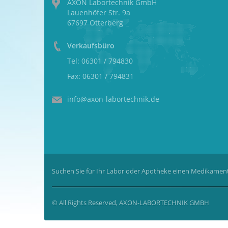
AXON Labortechnik GmbH
Lauenhöfer Str. 9a
67697 Otterberg
Verkaufsbüro
Tel: 06301 / 794830
Fax: 06301 / 794831
info@axon-labortechnik.de
Suchen Sie für Ihr Labor oder Apotheke einen Medikament
© All Rights Reserved, AXON-LABORTECHNIK GMBH