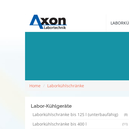
LABORKÜ
Home
Laborkühlschränke
Labor-Kühlgeräte
Laborkühlschränke bis 125 l (unterbaufähig)
(8)
Laborkühlschränke bis 400 l
(11)