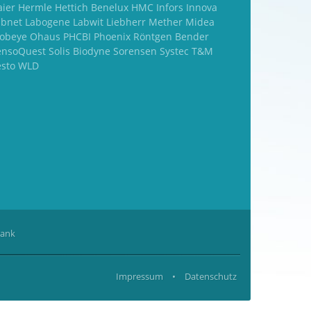
aier Hermle Hettich Benelux HMC Infors Innova
abnet Labogene Labwit Liebherr Mether Midea
obeye Ohaus PHCBI Phoenix Röntgen Bender
ensoQuest Solis Biodyne Sorensen Systec T&M
esto WLD
rank
Impressum
•
Datenschutz