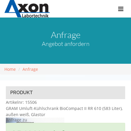
Anfrage
Angebot anfordern
Home
Anfrage
PRODUKT
Artikelnr: 15506
GRAM Umluft-Kühlschrank BioCompact II RR 610 (583 Liter),
außen weiß, Glastür
Anfrage zu