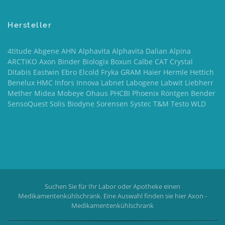
Hersteller
4titude Abgene AHN Alphavita Alphavita Dalian Alpina
ARCTIKO Axon Binder Biologix Boxun Calbe CAT Crystal
Ditabis Eastwin Ebro Elcold Fryka GRAM Haier Hermle Hettich
Benelux HMC Infors Innova Labnet Labogene Labwit Liebherr
Mether Midea Mobeye Ohaus PHCBI Phoenix Röntgen Bender
SensoQuest Solis Biodyne Sorensen Systec T&M Testo WLD
Suchen Sie für Ihr Labor oder Apotheke einen
Medikamentenkühlschrank. Eine Auswahl finden sie hier
Axon -
Medikamentenkühlschrank